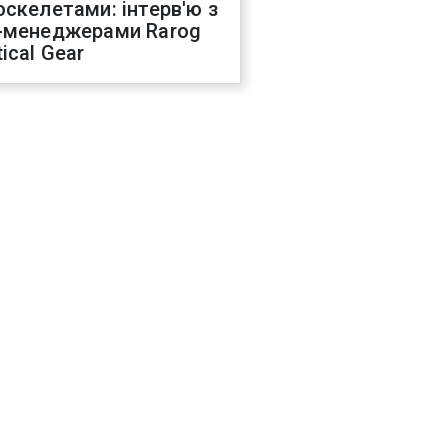
оскелетами: інтерв'ю з
-менеджерами Rarog
ical Gear