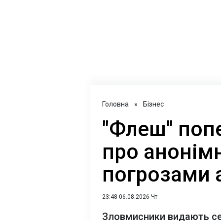
Головна
»
Бізнес
"Флеш" поп
про анонімн
погрозами 
23:48 06.08.2026 Чт
Зловмисники видають себ