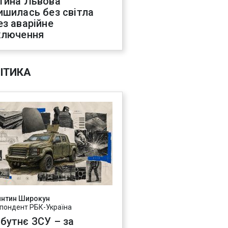
тина Львова
ишилась без світла
ез аварійне
ключення
ІТИКА
янтин Широкун
пондент РБК-Україна
бутнє ЗСУ – за