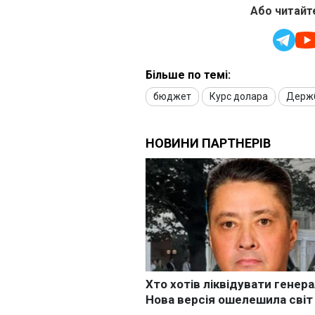
Або читайте
Більше по темі:
бюджет
Курс долара
Держ