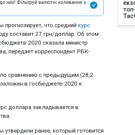
екз
я до них! Фільтруй валютні коливання
з
топ
Tact
ы прогнозирует, что средний
курс
оду составит 27 грн/доллар. Об этом
осбюджета-2020 сказала министр
а, передает корреспондент РБК-
 по сравнению с предыдущим (28,2
 заложен в госбюджете-2020 к
урс доллара закладывается в
тва.
ы утвердили ранее, который готовится