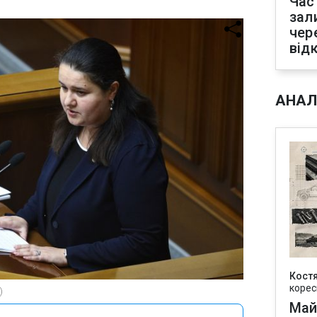
Час
зал
чер
від
АНАЛ
Кост
корес
)
Май