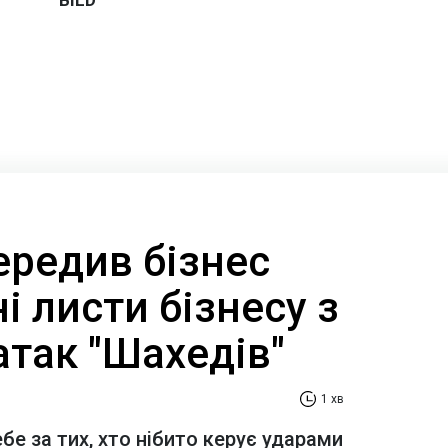
ередив бізнес
і листи бізнесу з
атак "Шахедів"
1 хв
е за тих, хто нібито керує ударами