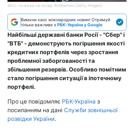
Фото: пожежа на складі Wildberries (Getty Images)
Вимкни хаос міжнародних новин! Отримуй
тільки важливе з
РБК-Україна у Google
Найбільші державні банки Росії - "Сбер" і
"ВТБ" - демонструють погіршення якості
кредитних портфелів через зростання
проблемної заборгованості та
збільшення резервів. Особливо помітним
стало погіршення ситуації в іпотечному
портфелі.
Про це повідомляє
РБК-Україна
з
посиланням на дані
Служби зовнішньої
розвідки України
.