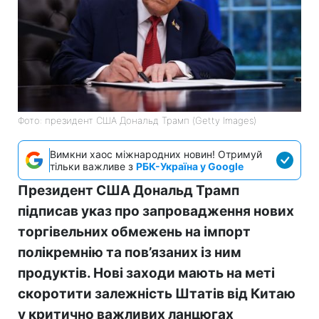
Фото: президент США Дональд Трамп (Getty Images)
Вимкни хаос міжнародних новин! Отримуй
тільки важливе з
РБК-Україна у Google
Президент США Дональд Трамп
підписав указ про запровадження нових
торгівельних обмежень на імпорт
полікремнію та пов’язаних із ним
продуктів. Нові заходи мають на меті
скоротити залежність Штатів від Китаю
у критично важливих ланцюгах