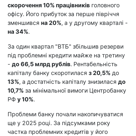
скорочення 10% працівників
головного
офісу. Його прибуток за перше півріччя
зменшився
на 20%
, а у другому кварталі -
на 34%
.
За один квартал "ВТБ" збільшив резерви
під проблемні кредити майже на третину
-
до 66,5 млрд рублів
. Рентабельність
капіталу банку скоротилася
з 20,5%
до
13%
, а достатність капіталу знизилася
до
10,7%
за мінімальної вимоги Центробанку
РФ
у 10%
.
Проблеми банку почали накопичуватися
ще у 2025 році. За підсумками року
частка проблемних кредитів у його