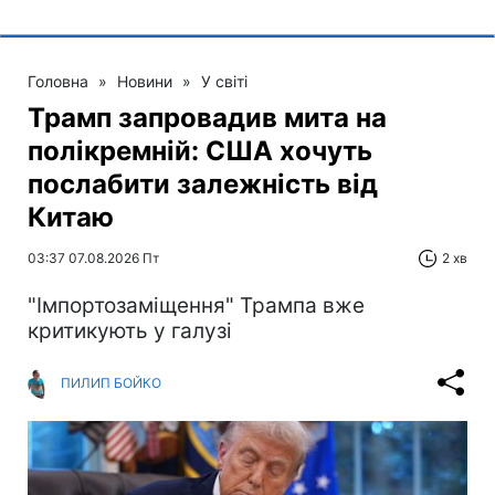
Головна
»
Новини
»
У світі
Трамп запровадив мита на
полікремній: США хочуть
послабити залежність від
Китаю
03:37 07.08.2026 Пт
2 хв
"Імпортозаміщення" Трампа вже
критикують у галузі
ПИЛИП БОЙКО