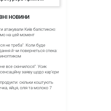
ВНІ НОВИНИ
и атакували Київ балістикою:
омо на цей момент
ся не треба". Коли буде
ання й чи повернеться спека:
 синоптиком
не все скінчилося": Усик
сенсаційну заяву щодо кар'єри
 продукти: скільки коштують
речка, яйця, олія та молоко 7