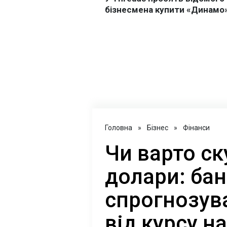
Головна
»
Бізнес
»
Фінанси
Чи варто с
долари: бан
спрогнозува
від курсу н