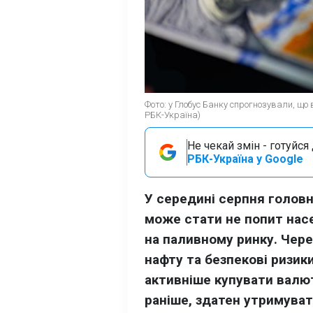
Фото: у Глобус Банку спрогнозували, щ
РБК-Україна)
Не чекай змін - готуйс
РБК-Україна у Google
У середині серпня голов
може стати не попит насе
на паливному ринку. Чере
нафту та безпекові ризик
активніше купувати валют
раніше, здатен утримуват