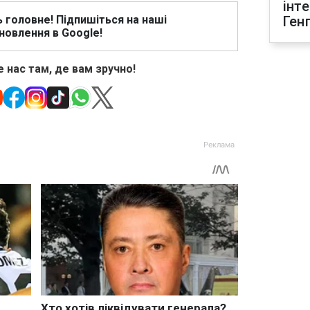
інт
ь головне! Підпишіться на наші
Ген
новлення в Google!
 нас там, де вам зручно!