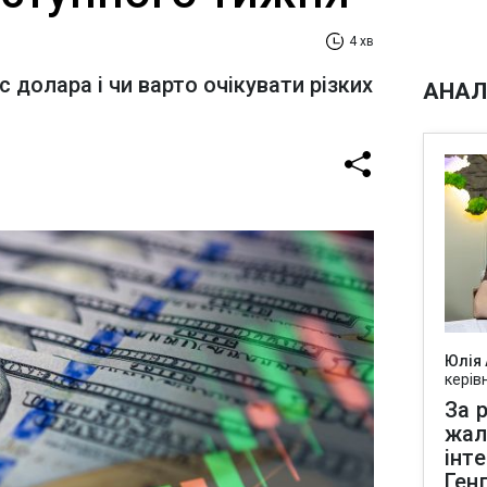
4 хв
 долара і чи варто очікувати різких
АНАЛ
Юлія
керів
За р
жал
інт
Ген