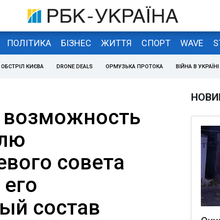
ПОЛІТИКА
БІЗНЕС
ЖИТТЯ
СПОРТ
WAVE
S
ОБСТРІЛ КИЄВА
DRONE DEALS
ОРМУЗЬКА ПРОТОКА
ВІЙНА В УКРАЇНІ
НОВИ
 возможность
елю
вого совета
 его
ый состав