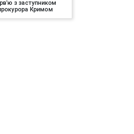
ерв'ю з заступником
прокурора Кримом