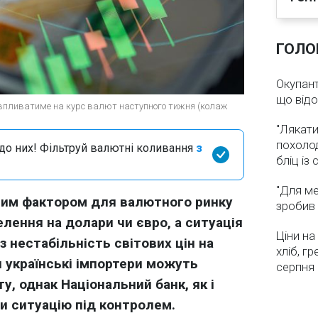
ГОЛО
Окупант
що від
о впливатиме на курс валют наступного тижня (колаж
"Лякати
похолод
я до них! Фільтруй валютні коливання
з
бліц із
"Для ме
ним фактором для валютного ринку
зробив 
лення на долари чи євро, а ситуація
Ціни на
з нестабільність світових цін на
хліб, г
и українські імпортери можуть
серпня
у, однак Національний банк, як і
и ситуацію під контролем.