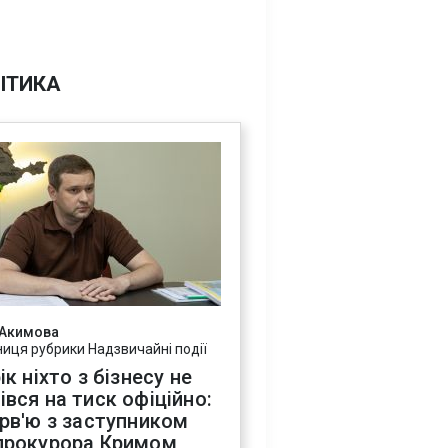
ІТИКА
 Акимова
ниця рубрики Надзвичайні події
ік ніхто з бізнесу не
івся на тиск офіційно:
ерв'ю з заступником
прокурора Кримом