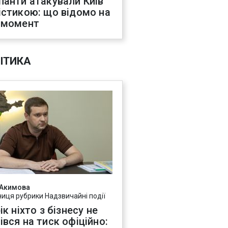
панти атакували Київ
істикою: що відомо на
 момент
ІТИКА
 Акимова
ниця рубрики Надзвичайні події
ік ніхто з бізнесу не
івся на тиск офіційно: