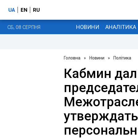
UA
EN
RU
НОВИНИ
АНАЛІТИКА
СБ, 08 СЕРПНЯ
Головна
»
Новини
»
Політика
Кабмин дал
председат
Межотрасле
утверждать
персональн