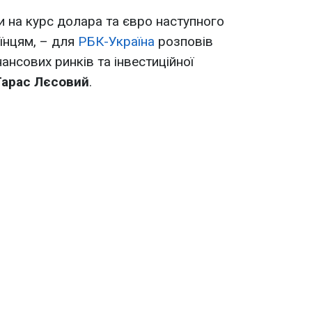
и на курс долара та євро наступного
аїнцям, – для
РБК-Україна
розповів
нсових ринків та інвестиційної
Тарас Лєсовий
.