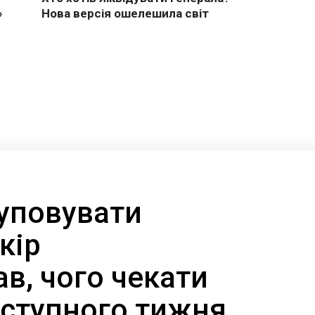
куповувати
кір
в, чого чекати
аступного тижня