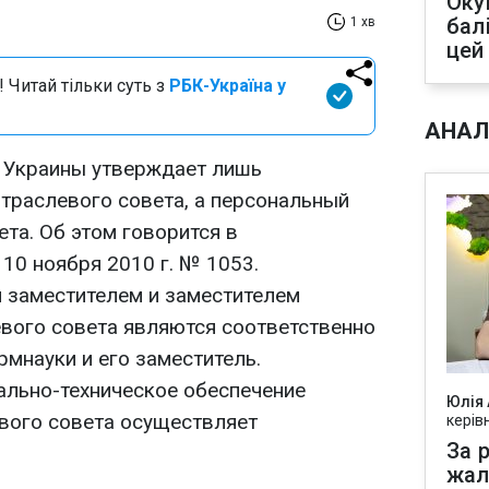
Оку
бал
1 хв
цей
 Читай тільки суть з
РБК-Україна у
АНАЛ
 Украины утверждает лишь
раслевого совета, а персональный
ета. Об этом говорится в
10 ноября 2010 г. № 1053.
м заместителем и заместителем
вого совета являются соответственно
мнауки и его заместитель.
ально-техническое обеспечение
Юлія
вого совета осуществляет
керів
За р
жал