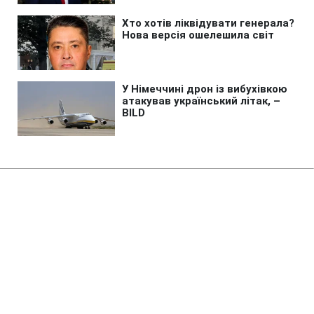
Головна
»
Бізнес
»
Tech
Чому все більше людей
перевертають смартфон
екраном донизу: 4 переконливі
причини
18:00 23.07.2025 Ср
2 хв