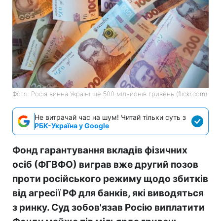
Фото: Росія винна Україні ще 500 мільйонів гривень (flickr.com)
Не витрачай час на шум! Читай тільки суть з
РБК-Україна у Google
Фонд гарантування вкладів фізичних
осіб (ФГВФО) виграв вже другий позов
проти російського режиму щодо збитків
від агресії РФ для банків, які виводяться
з ринку. Суд зобов'язав Росію виплатити