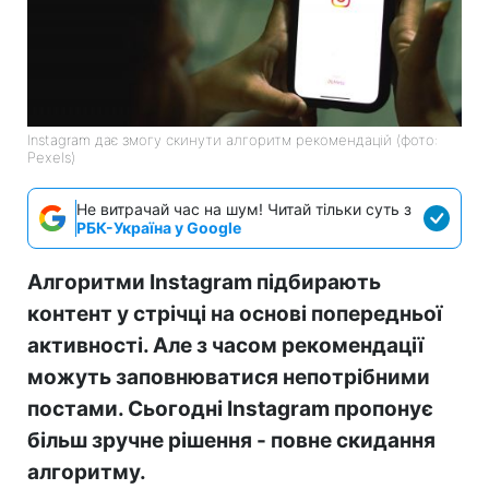
Instagram дає змогу скинути алгоритм рекомендацій (фото:
Pexels)
Не витрачай час на шум! Читай тільки суть з
РБК-Україна у Google
Алгоритми Instagram підбирають
контент у стрічці на основі попередньої
активності. Але з часом рекомендації
можуть заповнюватися непотрібними
постами. Сьогодні Instagram пропонує
більш зручне рішення - повне скидання
алгоритму.