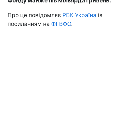
Фонду майже пів мільярда гривень.
Про це повідомляє
РБК-Україна
із
посиланням на
ФГВФО
.