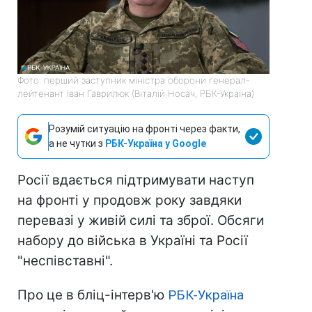
Фото: перший заступник міністра оборони генерал-
лейтенант Іван Гаврилюк (Віталій Носач, РБК-Україна)
Розумій ситуацію на фронті через факти,
а не чутки з
РБК-Україна у Google
Росії вдається підтримувати наступ
на фронті у продовж року завдяки
перевазі у живій силі та зброї. Обсяги
набору до війська в Україні та Росії
"неспівставні".
Про це в бліц-інтерв'ю
РБК-Україна