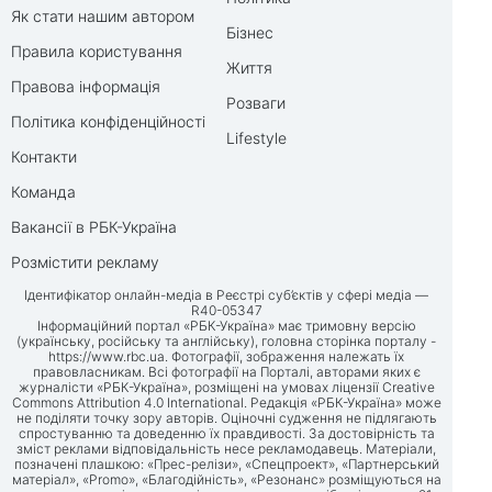
Як стати нашим автором
Бізнес
Правила користування
Життя
Правова інформація
Розваги
Політика конфіденційності
Lifestyle
Контакти
Команда
Вакансії в РБК-Україна
Розмістити рекламу
Ідентифікатор онлайн-медіа в Реєстрі суб’єктів у сфері медіа —
R40-05347
Інформаційний портал «РБК-Україна» має тримовну версію
(українську, російську та англійську), головна сторінка порталу -
https://www.rbc.ua
. Фотографії, зображення належать їх
правовласникам. Всі фотографії на Порталі, авторами яких є
журналісти «РБК-Україна», розміщені на умовах ліцензії Creative
Commons Attribution 4.0 International. Редакція «РБК-Україна» може
не поділяти точку зору авторів. Оціночні судження не підлягають
спростуванню та доведенню їх правдивості. За достовірність та
зміст реклами відповідальність несе рекламодавець. Матеріали,
позначені плашкою: «Прес-релізи», «Спецпроект», «Партнерський
матеріал», «Promo», «Благодійність», «Резонанс» розміщуються на