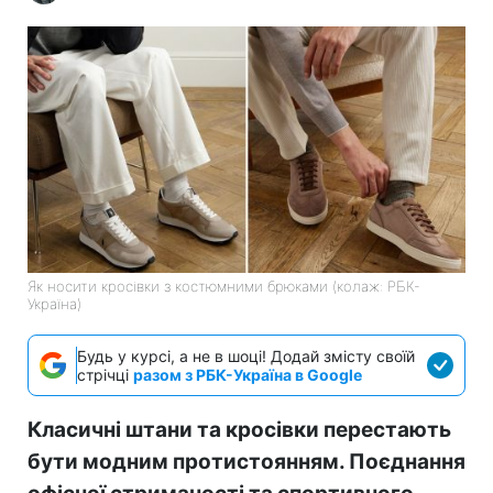
Як носити кросівки з костюмними брюками (колаж: РБК-
Україна)
Будь у курсі, а не в шоці! Додай змісту своїй
стрічці
разом з РБК-Україна в Google
Класичні штани та кросівки перестають
бути модним протистоянням. Поєднання