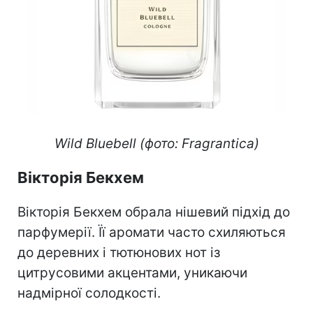
Wild Bluebell (фото: Fragrantica)
Вікторія Бекхем
Вікторія Бекхем обрала нішевий підхід до
парфумерії. Її аромати часто схиляються
до деревних і тютюнових нот із
цитрусовими акцентами, уникаючи
надмірної солодкості.