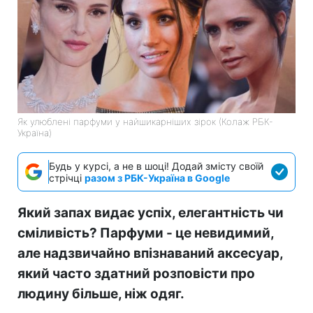
Як улюблені парфуми у найшикарніших зірок (Колаж РБК-
Україна)
Будь у курсі, а не в шоці! Додай змісту своїй
стрічці
разом з РБК-Україна в Google
Який запах видає успіх, елегантність чи
сміливість? Парфуми - це невидимий,
але надзвичайно впізнаваний аксесуар,
який часто здатний розповісти про
людину більше, ніж одяг.