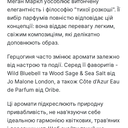
Меган Маркл уособлює витончену
елегантність і філософію "тихої розкоші". Її
вибір парфумів повністю відповідає цій
концепції: вона віддає перевагу легким,
свіжим композиціям, які делікатно
доповнюють образ.
Герцогиня часто змінює аромати залежно
від настрою та події. Серед її фаворитів -
Wild Bluebell та Wood Sage & Sea Salt від
Jo Malone London, а також Côte d'Azur Eau
de Parfum від Oribe.
Ці аромати підкреслюють природну
привабливість, не нав’язуючи себе
ідеальною гармонією квіткових, трав’яних