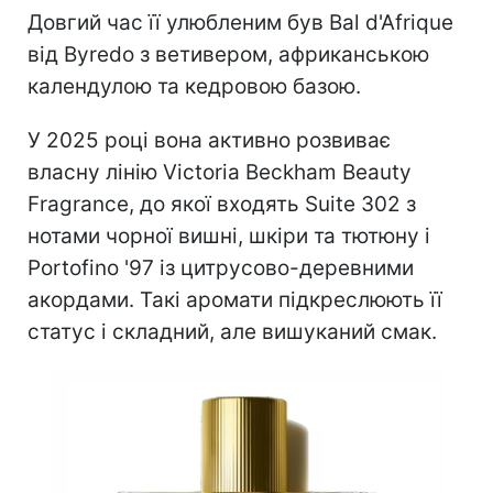
Довгий час її улюбленим був Bal d'Afrique
від Byredo з ветивером, африканською
календулою та кедровою базою.
У 2025 році вона активно розвиває
власну лінію Victoria Beckham Beauty
Fragrance, до якої входять Suite 302 з
нотами чорної вишні, шкіри та тютюну і
Portofino '97 із цитрусово-деревними
акордами. Такі аромати підкреслюють її
статус і складний, але вишуканий смак.