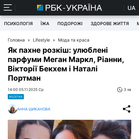
UA
ПСИХОЛОГІЯ
ЇЖА
ПОДОРОЖІ
ЗДОРОВЕ ЖИТТЯ
Головна
»
Lifestyle
»
Мода та краса
Як пахне розкіш: улюблені
парфуми Меган Маркл, Ріанни,
Вікторії Бекхем і Наталі
Портман
14:00 05.11.2025 Ср
3 хв
ROZETKA
АННА ШИКАНОВА