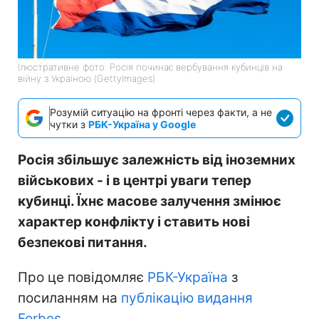
Ілюстративне фото: Росія починає вербування кубинців на
війну з Україною (GettyImages)
Розумій ситуацію на фронті через факти, а не
чутки з
РБК-Україна у Google
Росія збільшує залежність від іноземних
військових - і в центрі уваги тепер
кубинці. Їхнє масове залучення змінює
характер конфлікту і ставить нові
безпекові питання.
Про це повідомляє
РБК-Україна
з
посиланням на
публікацію видання
Forbes.