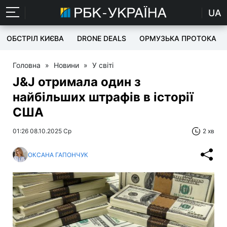
UA
ОБСТРІЛ КИЄВА
DRONE DEALS
ОРМУЗЬКА ПРОТОКА
Головна
»
Новини
»
У світі
J&J отримала один з
найбільших штрафів в історії
США
01:26 08.10.2025 Ср
2 хв
ОКСАНА ГАПОНЧУК