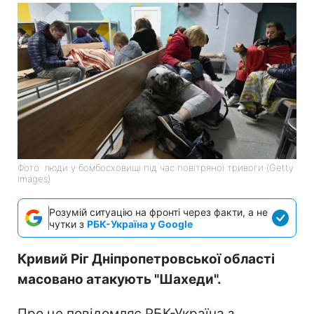
Фото: люди у бомбосховищі під час повітряної тривоги (Getty
Images)
Розумій ситуацію на фронті через факти, а не
чутки з
РБК-Україна у Google
Кривий Ріг Дніпропетровської області
масовано атакують "Шахеди".
Про це повідомляє РБК-Україна з