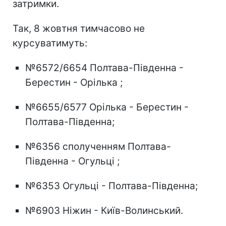
затримки.
Так, 8 жовтня тимчасово не
курсуватимуть:
№6572/6654 Полтава-Південна -
Берестин - Орілька ;
№6655/6577 Орілька - Берестин -
Полтава-Південна;
№6356 сполученням Полтава-
Південна - Огульці ;
№6353 Огульці - Полтава-Південна;
№6903 Ніжин - Київ-Волинський.