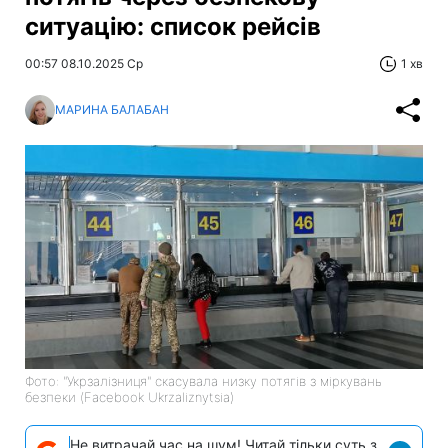
ситуацію: список рейсів
00:57 08.10.2025 Ср
1 хв
МАРИНА БАЛАБАН
Фото: "Укрзалізниця" скасувала низку потягів з міркувань
безпеки (Facebook Ukrzaliznytsia)
Не витрачай час на шум! Читай тільки суть з