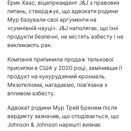
Ерик Хаас, віцепрезидент J&J з правових
питань, стверджує, що адвокати родини
Мур базували свої аргументи на
«сумнівній науці». J&J наполягає, що їхні
продукти безпечні, не містять азбесту і не
викликають рак.
Компанія припинила продаж талькової
присипки в США у 2020 році, замінивши її
продукт на кукурудзяний крохмаль.
Мезотеліома, нагадаємо, пов’язана з
впливом азбесту.
Адвокат родини Мур Трей Бренем після
вердикту зазначив, що сподівається, що
Johnson & Johnson нарешті визнає