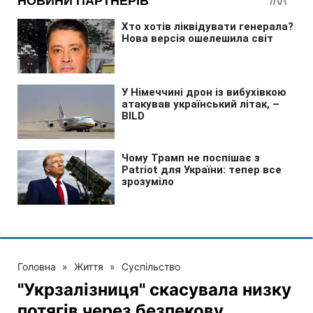
Головна
»
Життя
»
Суспільство
"Укрзалізниця" скасувала низку
потягів через безпекову