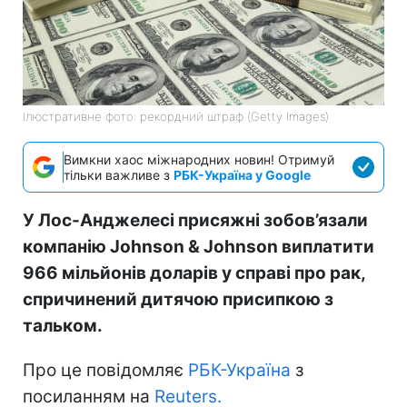
Ілюстративне фото: рекордний штраф (Getty Images)
Вимкни хаос міжнародних новин! Отримуй
тільки важливе з
РБК-Україна у Google
У Лос-Анджелесі присяжні зобов’язали
компанію Johnson & Johnson виплатити
966 мільйонів доларів у справі про рак,
спричинений дитячою присипкою з
тальком.
Про це повідомляє
РБК-Україна
з
посиланням на
Reuters.