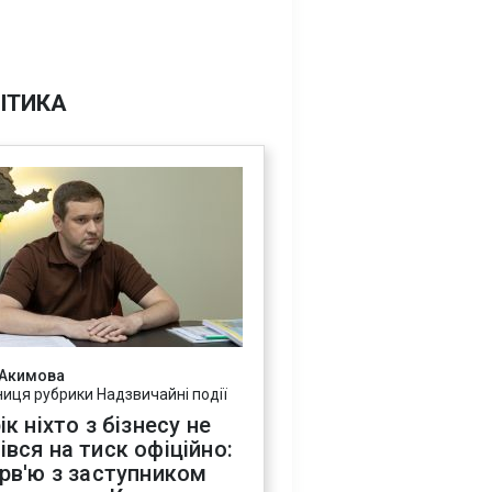
ІТИКА
 Акимова
ниця рубрики Надзвичайні події
ік ніхто з бізнесу не
івся на тиск офіційно:
ерв'ю з заступником