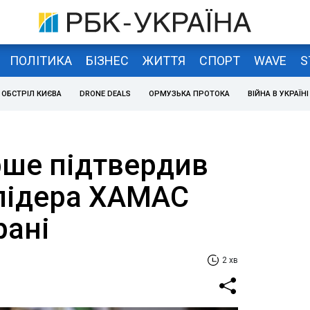
ПОЛІТИКА
БІЗНЕС
ЖИТТЯ
СПОРТ
WAVE
S
ОБСТРІЛ КИЄВА
DRONE DEALS
ОРМУЗЬКА ПРОТОКА
ВІЙНА В УКРАЇНІ
рше підтвердив
 лідера ХАМАС
рані
2 хв