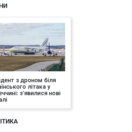
НИ
идент з дроном біля
аїнського літака у
еччині: з'явилися нові
алі
ІТИКА