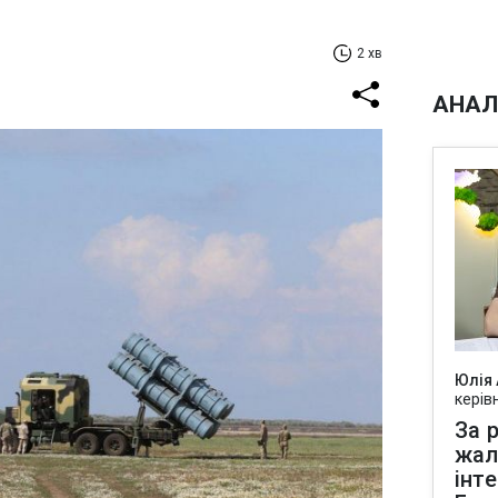
2 хв
АНАЛ
Юлія
керів
За р
жал
інт