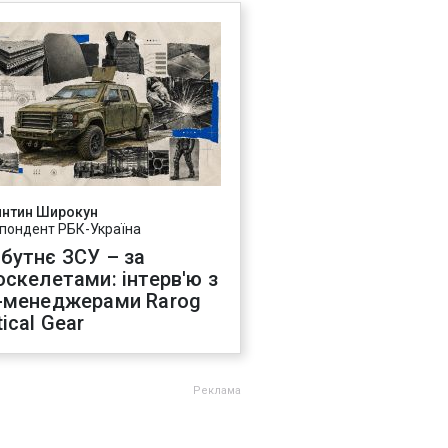
янтин Широкун
пондент РБК-Україна
бутнє ЗСУ – за
оскелетами: інтерв'ю з
-менеджерами Rarog
ical Gear