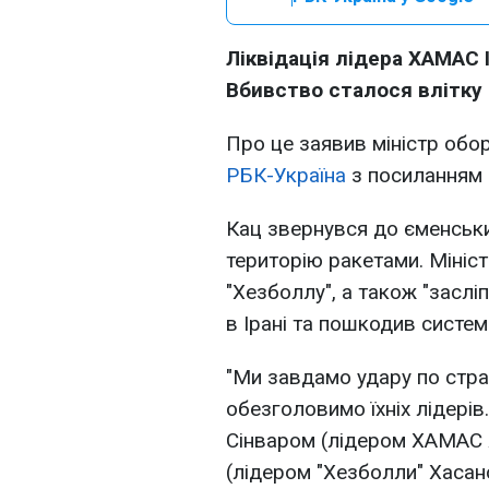
Ліквідація лідера ХАМАС І
Вбивство сталося влітку 
Про це заявив міністр обо
РБК-Україна
з посиланням
Кац звернувся до єменських
територію ракетами. Мініст
"Хезболлу", а також "заслі
в Ірані та пошкодив систем
"Ми завдамо удару по страте
обезголовимо їхніх лідерів
Сінваром (лідером ХАМАС Я
(лідером "Хезболли" Хасано