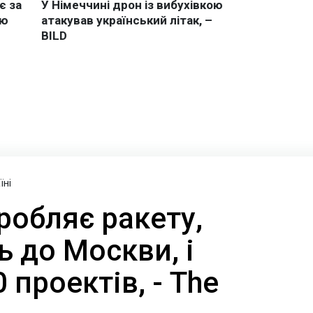
їні
робляє ракету,
 до Москви, і
 проектів, - The