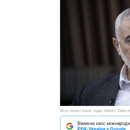
Фото: Ісмаїл Ханія, лідер ХАМАС (Getty 
Вимкни хаос міжнародн
РБК-Україна у Google