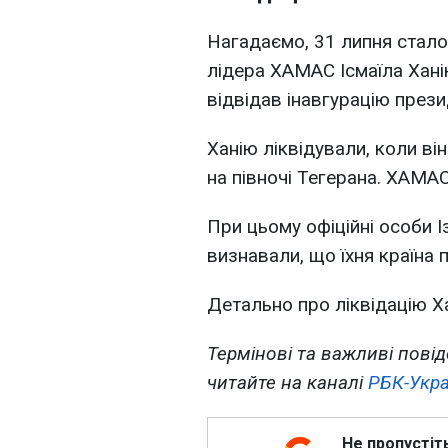
Нагадаємо, 31 липня стало
лідера ХАМАС Ісмаїла Ханію
відвідав інавгурацію през
Ханію ліквідували, коли ві
на півночі Тегерана. ХАМАС
При цьому офіційні особи 
визнавали, що їхня країна п
Детально про ліквідацію Хан
Термінові та важливі повід
читайте на каналі
РБК-Укра
Не пропустіт