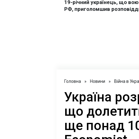
Головна
»
Новини
»
Війна в Укра
Україна роз
що долетить
ще понад 10