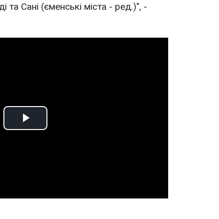
 та Сані (єменські міста - ред.)", -
Play
Video