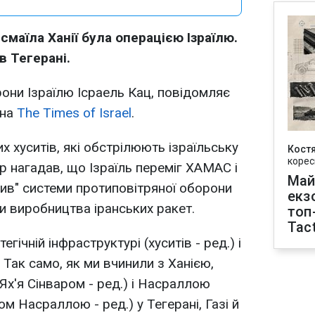
смаїла Ханії була операцією Ізраїлю.
в Тегерані.
рони Ізраїлю Ісраель Кац, повідомляє
 на
The Times of Israel
.
 хуситів, які обстрілюють ізраїльську
Кост
корес
р нагадав, що Ізраїль переміг ХАМАС і
Май
пив" системи протиповітряної оборони
екз
и виробництва іранських ракет.
топ
Tact
гічній інфраструктурі (хуситів - ред.) і
. Так само, як ми вчинили з Ханією,
х'я Сінваром - ред.) і Насраллою
м Насраллою - ред.) у Тегерані, Газі й