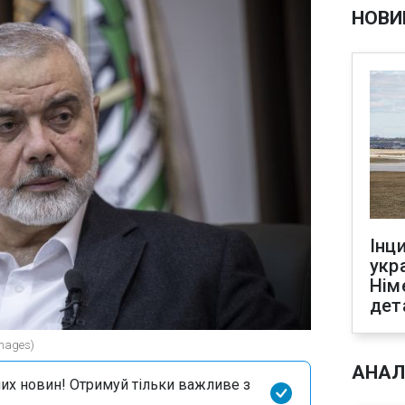
НОВИ
Інц
укр
Нім
дет
Images)
АНАЛ
их новин! Отримуй тільки важливе з