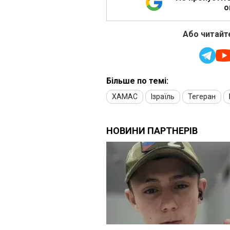
о
Або читайте
Більше по темі:
ХАМАС
Ізраїль
Тегеран