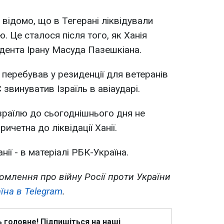
 відомо, що в Тегерані ліквідували
. Це сталося після того, як Ханія
идента Ірану Масуда Пазешкіана.
н перебував у резиденції для ветеранів
 звинуватив Ізраїль в авіаударі.
Ізраїлю до сьогоднішнього дня не
ричетна до ліквідації Ханії.
ії - в матеріалі РБК-Україна.
омлення про війну Росії проти України
їна в Telegram
.
ь головне! Підпишіться на наші