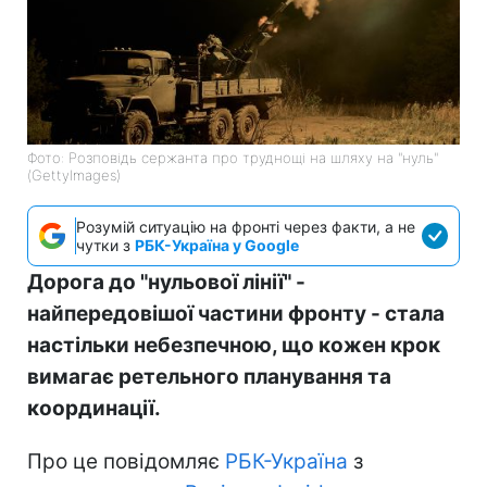
Фото: Розповідь сержанта про труднощі на шляху на "нуль"
(GettyImages)
Розумій ситуацію на фронті через факти, а не
чутки з
РБК-Україна у Google
Дорога до "нульової лінії" -
найпередовішої частини фронту - стала
настільки небезпечною, що кожен крок
вимагає ретельного планування та
координації.
Про це повідомляє
РБК-Україна
з