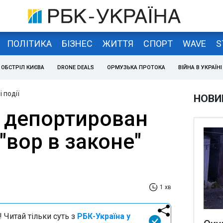
ПОЛІТИКА
БІЗНЕС
ЖИТТЯ
СПОРТ
WAVE
S
ОБСТРІЛ КИЄВА
DRONE DEALS
ОРМУЗЬКА ПРОТОКА
ВІЙНА В УКРАЇНІ
 події
НОВИ
 депортирован
"вор в законе"
1 хв
 Читай тільки суть з
РБК-Україна у