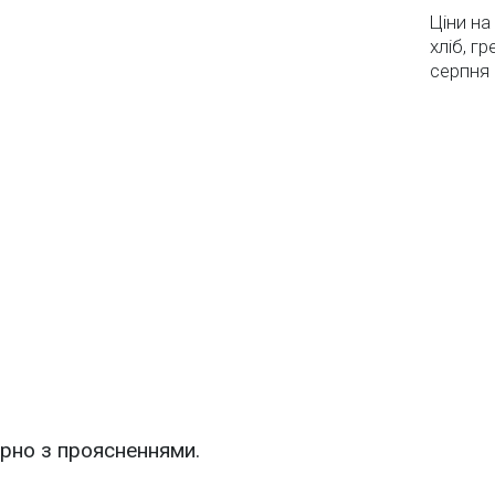
Ціни на
хліб, г
серпня
арно з проясненнями.