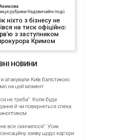
 Акимова
ниця рубрики Надзвичайні події
ік ніхто з бізнесу не
івся на тиск офіційно:
ерв'ю з заступником
прокурора Кримом
ВНІ НОВИНИ
и атакували Київ балістикою:
омо на цей момент
ся не треба". Коли буде
ання й чи повернеться спека:
 синоптиком
не все скінчилося": Усик
сенсаційну заяву щодо кар'єри