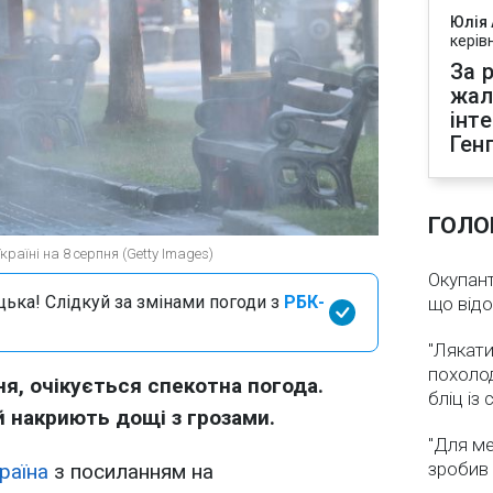
Юлія
керів
За р
жал
інт
Ген
ГОЛО
країні на 8 серпня (Getty Images)
Окупант
цька! Слідкуй за змінами погоди з
РБК-
що від
"Лякати
похолод
пня, очікується спекотна погода.
бліц із
 накриють дощі з грозами.
"Для ме
зробив 
раїна
з посиланням на