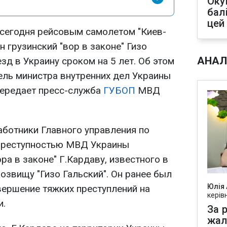
Оку
бал
цей
 сегодня рейсовым самолетом "Киев-
 грузинский "вор в законе" Гизо
АНАЛ
зд в Украину сроком на 5 лет. Об этом
ль министра внутренних дел Украины
передает пресс-служба
ГУБОП
МВД
работники Главного управления по
 преступностью МВД Украины
ра в законе" Г.Кардаву, известного в
озвищу "Гизо Гальский". Он ранее был
Юлія
вершение тяжких преступлений на
керів
и.
За р
жал