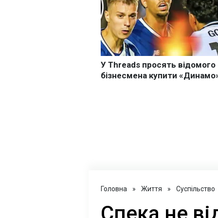
Головна
»
Життя
»
Суспільство
Спека не ві