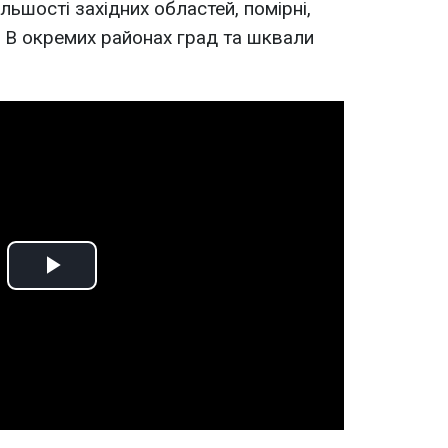
більшості західних областей, помірні,
. В окремих районах град та шквали
Play
Video