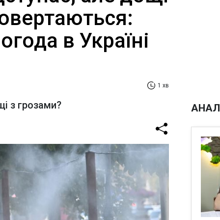
повертаються:
огода в Україні
1 хв
щі з грозами?
АНАЛ