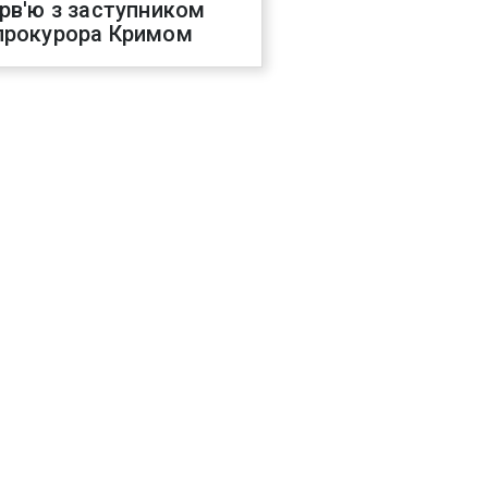
ерв'ю з заступником
прокурора Кримом