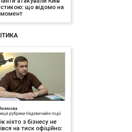
панти атакували Київ
істикою: що відомо на
 момент
ІТИКА
 Акимова
ниця рубрики Надзвичайні події
ік ніхто з бізнесу не
івся на тиск офіційно: