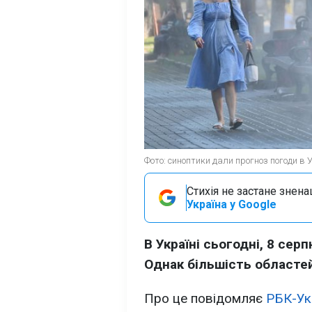
Фото: синоптики дали прогноз погоди в У
Стихія не застане знена
Україна у Google
В Україні сьогодні, 8 сер
Однак більшість областей
Про це повідомляє
РБК-Ук