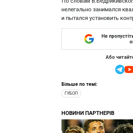
По словам В.Бедрикивског
нелегально занимался кв
и пытался установить конт
Не пропустіт
о
Або читайте
Більше по темі:
ГУБОП