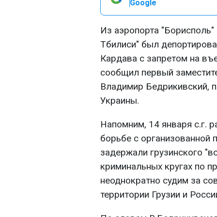
Google
Из аэропорта "Борисполь"
Тбилиси" был депортирован
Кардава с запретом на въе
сообщил первый заместите
Владимир Бедрикивский, 
Украины.
Напомним, 14 января с.г. 
борьбе с организованной
задержали грузинского "во
криминальных кругах по пр
неоднократно судим за со
территории Грузии и Росси