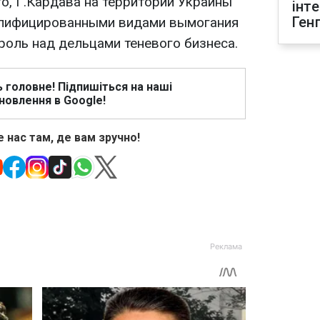
о, Г.Кардава на территории Украины
інт
Ген
алифицированными видами вымогания
роль над дельцами теневого бизнеса.
ь головне! Підпишіться на наші
новлення в Google!
 нас там, де вам зручно!