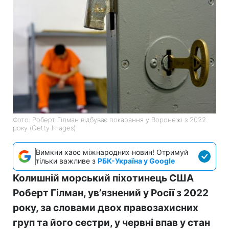
Фото: Роберт Гілман відбуває покарання у Воронежі з 2022
року (Getty Images)
Вимкни хаос міжнародних новин! Отримуй
тільки важливе з
РБК-Україна у Google
Колишній морський піхотинець США
Роберт Гілман, увʼязнений у Росії з 2022
року, за словами двох правозахисних
груп та його сестри, у червні впав у стан