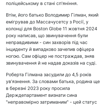
поліцейському в стані сп'яніння.
Втім, його батько Володимир Гілман, який
емігрував до Массачусетсу з Росії, у
колонці для Boston Globe 11 жовтня 2024
року написав, що звинувачення були
неправдивими - син захворів під час
інциденту й випадково зачепив офіцера
ногою. Сам офіцер не постраждав, зняв
звинувачення й не надав доказів на суді.
Роберта Гілмана засудили до 4,5 років
увʼязнення. За словами батька, родина ще
в березні 2023 року просила
Держдепартамент визнати сина
"неправомірно затриманим" - цей статус