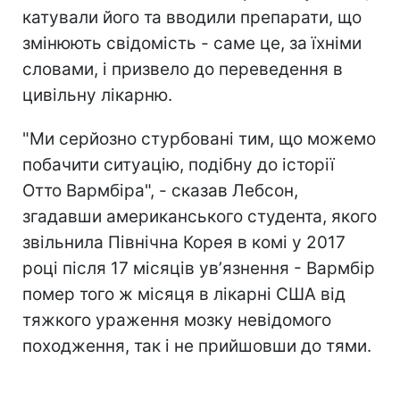
катували його та вводили препарати, що
змінюють свідомість - саме це, за їхніми
словами, і призвело до переведення в
цивільну лікарню.
"Ми серйозно стурбовані тим, що можемо
побачити ситуацію, подібну до історії
Отто Вармбіра", - сказав Лебсон,
згадавши американського студента, якого
звільнила Північна Корея в комі у 2017
році після 17 місяців увʼязнення - Вармбір
помер того ж місяця в лікарні США від
тяжкого ураження мозку невідомого
походження, так і не прийшовши до тями.