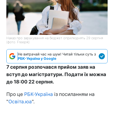
Наказ про зарахування на бюджет оприлюднять 29 серпня
(фото: Freepik)
Не витрачай час на шум! Читай тільки суть з
РБК-Україна у Google
7 серпня розпочався прийом заяв на
вступ до магістратури. Подати їх можна
до 18:00 22 серпня.
Про це
РБК-Україна
із посиланням на
"
Освіта.юа
".