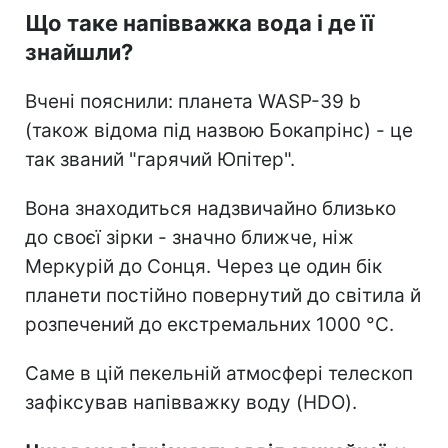
Що таке напівважка вода і де її
знайшли?
Вчені пояснили: планета WASP-39 b
(також відома під назвою Бокапрінс) - це
так званий "гарячий Юпітер".
Вона знаходиться надзвичайно близько
до своєї зірки - значно ближче, ніж
Меркурій до Сонця. Через це один бік
планети постійно повернутий до світила й
розпечений до екстремальних 1000 °C.
Саме в цій пекельній атмосфері телескоп
зафіксував напівважку воду (HDO).