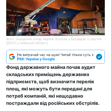
Фото: Знищений склад мережі Rozetka у Броварах 5 серпня
(ДСНС у Київській області)
Не витрачай час на шум! Читай тільки суть з
РБК-Україна у Google
Фонд державного майна почав аудит
складських приміщень державних
підприємств, щоб визначити перелік
площ, які можуть бути передані для
потреб компаній, які нещодавно
постраждали від російських обстрілів.