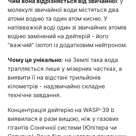
Чим вона відрізняється від звичайної
: у
молекулі звичайної води містяться два
атоми водню та один атом кисню. У
напівважкій воді один зі звичайних атомів
водню замінений на дейтерій - його
"важчий" ізотоп із додатковим нейтроном.
Чому це унікально
: на Землі така вода
трапляється лише у мізерних частках, а
виявити її на відстані трильйонів
кілометрів - надзвичайно складне
технічне завдання.
Концентрація дейтерію на WASP-39 b
виявилася в рази вищою, ніж у газових
гігантів Сонячної системи (Юпітера чи