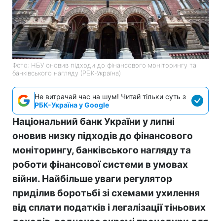
Фото: НБУ оновив підходи до фінансового моніторингу та
банківського нагляду (РБК-Україна)
Не витрачай час на шум! Читай тільки суть з
РБК-Україна у Google
Національний банк України у липні
оновив низку підходів до фінансового
моніторингу, банківського нагляду та
роботи фінансової системи в умовах
війни. Найбільше уваги регулятор
приділив боротьбі зі схемами ухилення
від сплати податків і легалізації тіньових