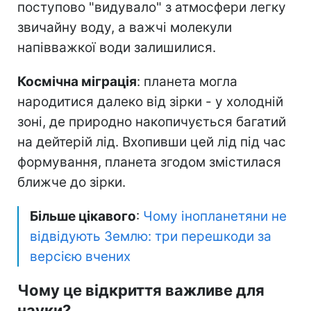
поступово "видувало" з атмосфери легку
звичайну воду, а важчі молекули
напівважкої води залишилися.
Космічна міграція
: планета могла
народитися далеко від зірки - у холодній
зоні, де природно накопичується багатий
на дейтерій лід. Вхопивши цей лід під час
формування, планета згодом змістилася
ближче до зірки.
Більше цікавого
:
Чому інопланетяни не
відвідують Землю: три перешкоди за
версією вчених
Чому це відкриття важливе для
науки?