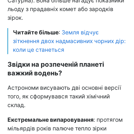
Сатурна). Вона більше нагадує показники
льоду з прадавніх комет або зародків
зірок.
Читайте більше
:
Земля відчує
зіткнення двох надмасивних чорних дір:
коли це станеться
Звідки на розпеченій планеті
важкий водень?
Астрономи висувають дві основні версії
того, як сформувався такий хімічний
склад.
Екстремальне випаровування
: протягом
мільярдів років палюче тепло зірки