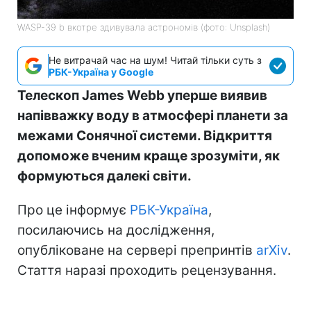
WASP-39 b вкотре здивувала астрономів (фото: Unsplash)
Не витрачай час на шум! Читай тільки суть з
РБК-Україна у Google
Телескоп James Webb уперше виявив
напівважку воду в атмосфері планети за
межами Сонячної системи. Відкриття
допоможе вченим краще зрозуміти, як
формуються далекі світи.
Про це інформує
РБК-Україна
,
посилаючись на дослідження,
опубліковане на сервері препринтів
arXiv
.
Стаття наразі проходить рецензування.