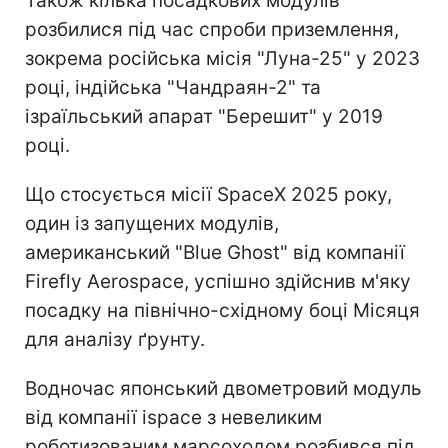
Також кілька посадкових модулів
розбилися під час спроби приземлення,
зокрема російська місія "Луна-25" у 2023
році, індійська "Чандраян-2" та
ізраїльський апарат "Берешит" у 2019
році.
Що стосується місії SpaceX 2025 року,
один із запущених модулів,
американський "Blue Ghost" від компанії
Firefly Aerospace, успішно здійснив м'яку
посадку на північно-східному боці Місяця
для аналізу ґрунту.
Водночас японський двометровий модуль
від компанії ispace з невеликим
роботизованим марсоходом розбився під