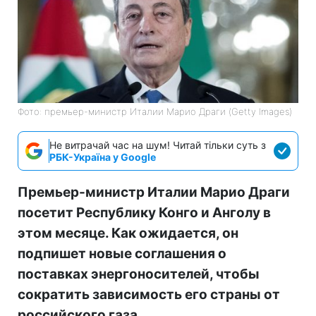
Фото: премьер-министр Италии Марио Драги (Getty Images)
Не витрачай час на шум! Читай тільки суть з
РБК-Україна у Google
Премьер-министр Италии Марио Драги
посетит Республику Конго и Анголу в
этом месяце. Как ожидается, он
подпишет новые соглашения о
поставках энергоносителей, чтобы
сократить зависимость его страны от
российского газа.