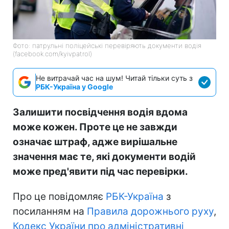
Фото: патрульні поліцейські перевіряють документи водія
(facebook.com/kyivpatrol)
Не витрачай час на шум! Читай тільки суть з
РБК-Україна у Google
Залишити посвідчення водія вдома
може кожен. Проте це не завжди
означає штраф, адже вирішальне
значення має те, які документи водій
може пред'явити під час перевірки.
Про це повідомляє
РБК-Україна
з
посиланням на
Правила дорожнього руху
,
Кодекс України про адміністративні