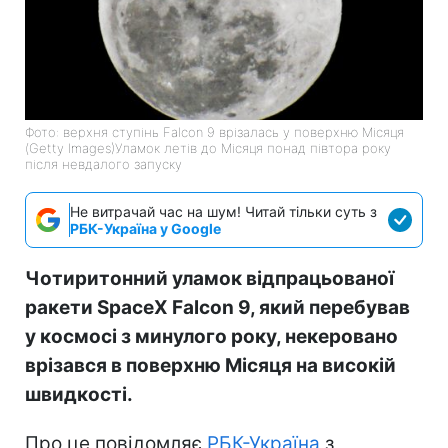
Фото: верхня ступінь Falcon 9 врізалась у поверхню Місяця
(Getty Images)Уламок летів до Місяця понад півтора року
після невдалого запуску
Не витрачай час на шум! Читай тільки суть з
РБК-Україна у Google
Чотиритонний уламок відпрацьованої
ракети SpaceX Falcon 9, який перебував
у космосі з минулого року, некеровано
врізався в поверхню Місяця на високій
швидкості.
Про це повідомляє
РБК-Україна
з