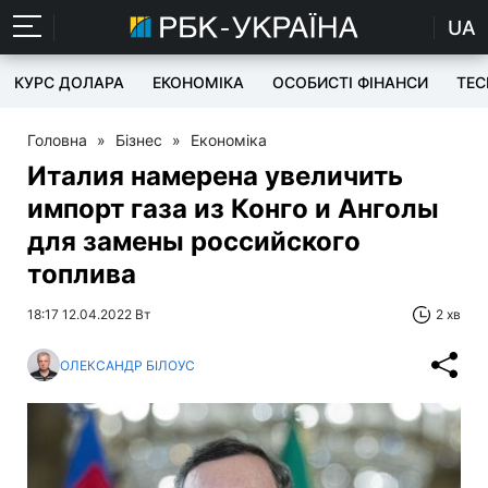
UA
КУРС ДОЛАРА
ЕКОНОМІКА
ОСОБИСТІ ФІНАНСИ
TEC
Головна
»
Бізнес
»
Економіка
Италия намерена увеличить
импорт газа из Конго и Анголы
для замены российского
топлива
18:17 12.04.2022 Вт
2 хв
ОЛЕКСАНДР БІЛОУС