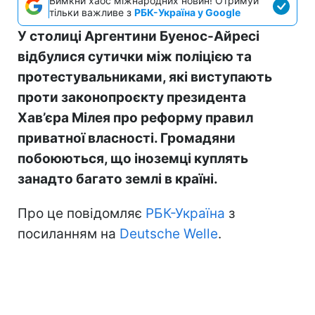
Вимкни хаос міжнародних новин! Отримуй
тільки важливе з
РБК-Україна у Google
У столиці Аргентини Буенос-Айресі
відбулися сутички між поліцією та
протестувальниками, які виступають
проти законопроєкту президента
Хав’єра Мілея про реформу правил
приватної власності. Громадяни
побоюються, що іноземці куплять
занадто багато землі в країні.
Про це повідомляє
РБК-Україна
з
посиланням на
Deutsche Welle
.