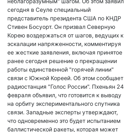
неблагоразумным" шагом. Об этом заявил
сегодня в Сеуле специальный
представитель президента США по КНДР
Стивен Босуорт. Он призвал Северную
Корею воздержаться от шагов, ведущих к
эскалации напряженности, комментируя
ее жесткие заявления, включая принятое
ранее сегодня решение о прекращении
работы единственной "горячей линии"
связи с Южной Кореей. Об этом сообщает
радиостанция "Голос России". Пхеньян 24
февраля объявил, что готовится к выводу
на орбиту экспериментального спутника
связи. Западные эксперты утверждают,
что одновременно это будет испытанием
баллистической ракеты, которая может