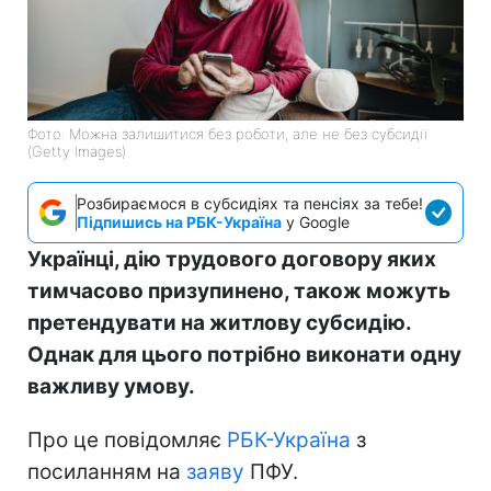
Фото: Можна залишитися без роботи, але не без субсидії
(Getty Images)
Розбираємося в субсидіях та пенсіях за тебе!
Підпишись на РБК-Україна
у Google
Українці, дію трудового договору яких
тимчасово призупинено, також можуть
претендувати на житлову субсидію.
Однак для цього потрібно виконати одну
важливу умову.
Про це повідомляє
РБК-Україна
з
посиланням на
заяву
ПФУ.