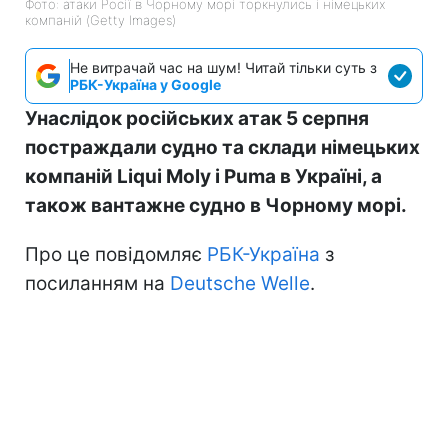
Фото: атаки Росії в Чорному морі торкнулись і німецьких
компаній (Getty Images)
Не витрачай час на шум! Читай тільки суть з
РБК-Україна у Google
Унаслідок російських атак 5 серпня
постраждали судно та склади німецьких
компаній Liqui Moly і Puma в Україні, а
також вантажне судно в Чорному морі.
Про це повідомляє
РБК-Україна
з
посиланням на
Deutsche Welle
.