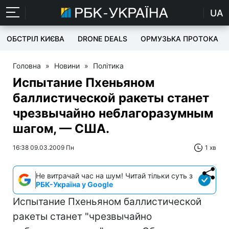
UA
ОБСТРІЛ КИЄВА
DRONE DEALS
ОРМУЗЬКА ПРОТОКА
Головна
»
Новини
»
Політика
Испытание Пхеньяном
баллистической ракеты станет
чрезвычайно неблагоразумным
шагом, — США.
16:38 09.03.2009 Пн
1 хв
Не витрачай час на шум! Читай тільки суть з
РБК-Україна у Google
Испытание Пхеньяном баллистической
ракеты станет "чрезвычайно