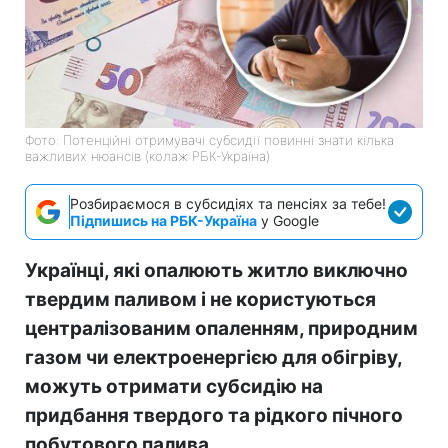
Фото: Потенційні отримувачі субсидії повинні знати кілька
важливих нюансів (колаж РБК-Україна)
Розбираємося в субсидіях та пенсіях за тебе!
Підпишись на РБК-Україна
у Google
Українці, які опалюють житло виключно
твердим паливом і не користуються
централізованим опаленням, природним
газом чи електроенергією для обігріву,
можуть отримати субсидію на
придбання твердого та рідкого пічного
побутового палива.