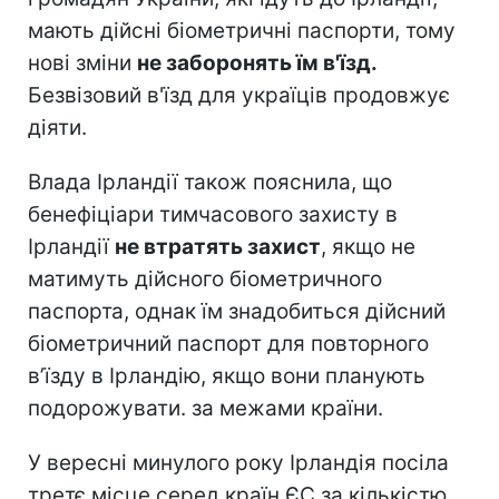
мають дійсні біометричні паспорти, тому
нові зміни
не заборонять їм в'їзд.
Безвізовий в'їзд для україців продовжує
діяти.
Влада Ірландії також пояснила, що
бенефіціари тимчасового захисту в
Ірландії
не втратять захист
, якщо не
матимуть дійсного біометричного
паспорта, однак їм знадобиться дійсний
біометричний паспорт для повторного
в’їзду в Ірландію, якщо вони планують
подорожувати. за межами країни.
У вересні минулого року Ірландія посіла
третє місце серед країн ЄС за кількістю