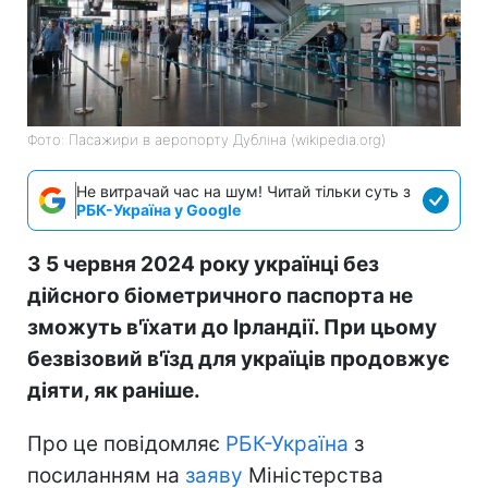
Фото: Пасажири в аеропорту Дубліна (wikipedia.org)
Не витрачай час на шум! Читай тільки суть з
РБК-Україна у Google
З 5 червня 2024 року українці без
дійсного біометричного паспорта не
зможуть в'їхати до Ірландії. При цьому
безвізовий в'їзд для україців продовжує
діяти, як раніше.
Про це повідомляє
РБК-Україна
з
посиланням на
заяву
Міністерства