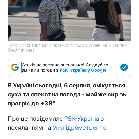
Фото: синоптики дали прогноз погоди в Україні на 6 серпня
(Getty Images)
Стихія не застане зненацька! Слідкуй за
змінами погоди з
РБК-Україна у Google
В Україні сьогодні, 6 серпня, очікується
суха та спекотна погода - майже скрізь
прогріє до +38°.
Про це повідомляє
РБК-Україна
з
посиланням на
Укргідрометцентр
.