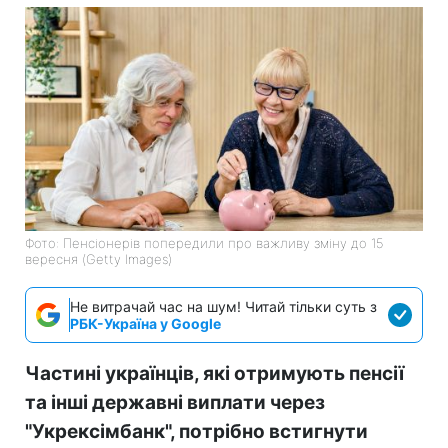
Фото: Пенсіонерів попередили про важливу зміну до 15
вересня (Getty Images)
Не витрачай час на шум! Читай тільки суть з
РБК-Україна у Google
Частині українців, які отримують пенсії
та інші державні виплати через
"Укрексімбанк", потрібно встигнути