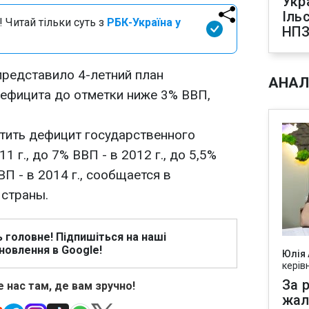
Укр
Іль
 Читай тільки суть з
РБК-Україна у
НПЗ
редставило 4-летний план
АНАЛ
ефицита до отметки ниже 3% ВВП,
тить дефицит государственного
 г., до 7% ВВП - в 2012 г., до 5,5%
ВП - в 2014 г., сообщается в
 страны.
ь головне! Підпишіться на наші
новлення в Google!
Юлія
керів
За р
 нас там, де вам зручно!
жал