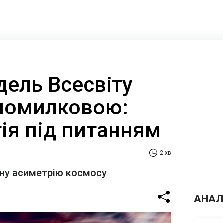
дель Всесвіту
помилковою:
ія під питанням
2 хв
ану асиметрію космосу
АНАЛ