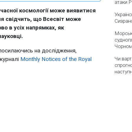
атаки 
учасної космології може виявитися
Українс
я свідчить, що Всесвіт може
Сизран
о в усіх напрямках, як
Морськ
ауковці.
суднопл
Чорном
 посилаючись на дослідження,
 журналі
Monthly Notices of the Royal
Чи варт
спрогно
наступ