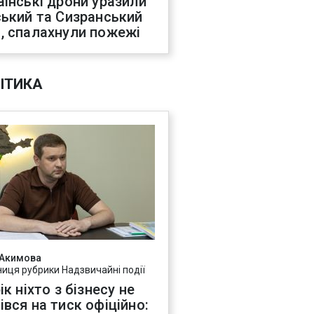
аїнські дрони уразили
ський та Сизранський
, спалахнули пожежі
ІТИКА
 Акимова
ниця рубрики Надзвичайні події
ік ніхто з бізнесу не
івся на тиск офіційно: