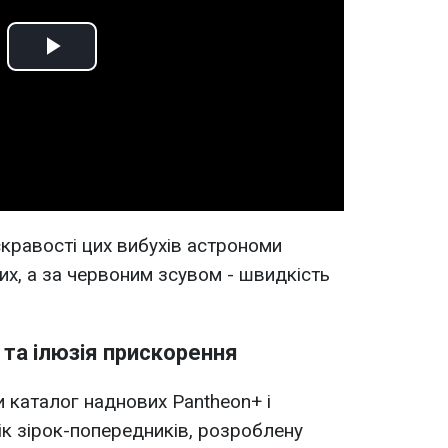
Play
Video
кравості цих вибухів астрономи
их, а за червоним зсувом - швидкість
 та ілюзія прискорення
 каталог наднових Pantheon+ і
ік зірок-попередників, розроблену