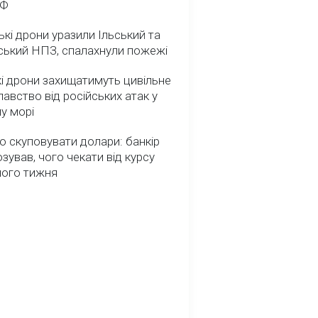
РФ
ькі дрони уразили Ільський та
ський НПЗ, спалахнули пожежі
і дрони захищатимуть цивільне
авство від російських атак у
у морі
о скуповувати долари: банкір
зував, чого чекати від курсу
ного тижня