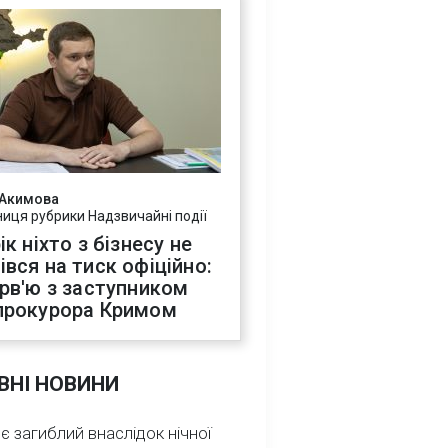
 Акимова
ниця рубрики Надзвичайні події
ік ніхто з бізнесу не
івся на тиск офіційно:
ерв'ю з заступником
прокурора Кримом
ВНІ НОВИНИ
 є загиблий внаслідок нічної