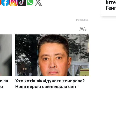
інт
Ген