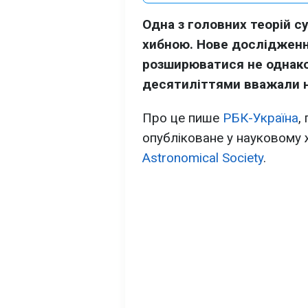
Одна з головних теорій с
хибною. Нове дослідженн
розширюватися не однаков
десятиліттями вважали н
Про це пише
РБК-Україна
,
опубліковане у науковому
Astronomical Society
.