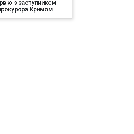
ерв'ю з заступником
прокурора Кримом