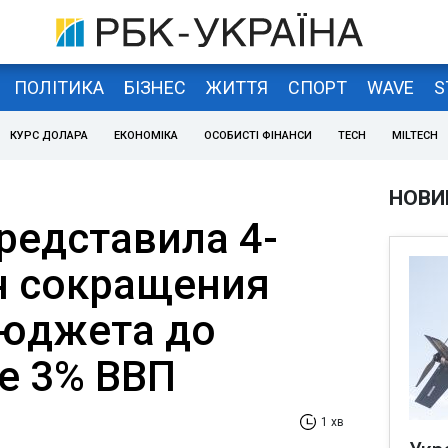
ПОЛІТИКА
БІЗНЕС
ЖИТТЯ
СПОРТ
WAVE
S
КУРС ДОЛАРА
ЕКОНОМІКА
ОСОБИСТІ ФІНАНСИ
TECH
MILTECH
НОВИ
редставила 4-
н сокращения
юджета до
е 3% ВВП
1 хв