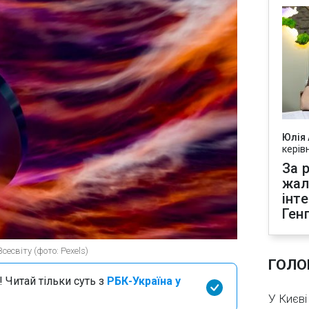
Юлія
керів
За р
жал
інт
Ген
есвіту (фото: Pexels)
ГОЛО
 Читай тільки суть з
РБК-Україна у
У Києві