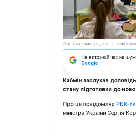
Фото: вчителька у підземній школі Харк
Не витрачай час на шум!
Google
Кабмін заслухав доповідь
стану підготовки до ново
Про це повідомляє
РБК-Ук
міністра України Сергія Ко