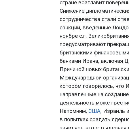
стране возглавит поверенн
Снижение дипломатических
сотрудничества стали отв
санкции, введенные Лондо
ноябре с.г. Великобритани
предусматривают прекращ
британскими финансовыми
банками Ирана, включая Ц
Причиной новых британски
Международной организаци
котором говорилось, что И
направленные на создание
деятельность может вестис
Напомним,
США
, Израиль 
в попытках создать ядерн
заявляет, что его ядерная