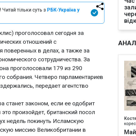
Час
зал
 Читай тільки суть з
РБК-Україна у
чер
від
лис) проголосовал сегодня за
ических отношений с
АНАЛ
 поверенных в делах, а также за
ономического сотрудничества. За
она проголосовали 179 из 290
го собрания. Четверо парламентариев
оздержались, передает агентство
а станет законом, если ее одобрит
 это произойдет, британский посол
Кост
вух недель покинуть Исламскую
корес
ескую миссию Великобритании в
Май