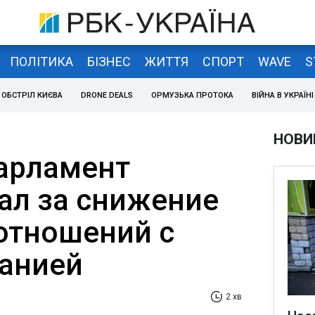
ПОЛІТИКА
БІЗНЕС
ЖИТТЯ
СПОРТ
WAVE
S
ОБСТРІЛ КИЄВА
DRONE DEALS
ОРМУЗЬКА ПРОТОКА
ВІЙНА В УКРАЇНІ
НОВИ
арламент
ал за снижение
отношений c
анией
2 хв