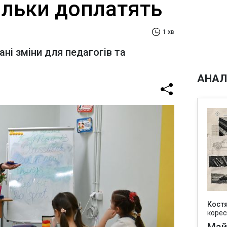
ільки доплатять
1 хв
ні зміни для педагогів та
АНАЛ
Кост
корес