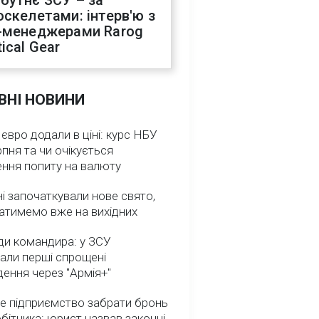
бутнє ЗСУ – за
оскелетами: інтерв'ю з
-менеджерами Rarog
ical Gear
ВНІ НОВИНИ
 євро додали в ціні: курс НБУ
рпня та чи очікується
ення попиту на валюту
ні започаткували нове свято,
атимемо вже на вихідних
ди командира: у ЗСУ
али перші спрощені
ення через "Армія+"
е підприємство забрати бронь
обітника: юрист назвав законні