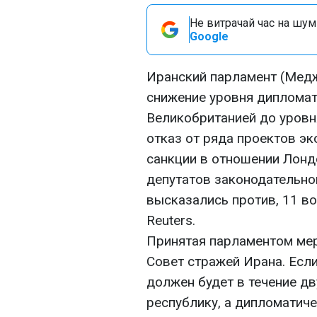
Не витрачай час на шум!
Google
Иранский парламент (Медж
снижение уровня дипломат
Великобританией до уровня
отказ от ряда проектов эк
санкции в отношении Лонд
депутатов законодательно
высказались против, 11 в
Reuters.
Принятая парламентом мер
Совет стражей Ирана. Если
должен будет в течение д
республику, а дипломатич