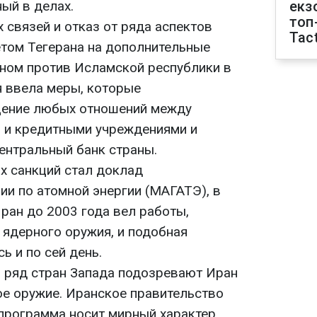
ый в делах.
екз
топ
 связей и отказ от ряда аспектов
Tact
етом Тегерана на дополнительные
ном против Исламской республики в
я ввела меры, которые
ение любых отношений между
 и кредитными учреждениями и
ентральный банк страны.
х санкций стал доклад
и по атомной энергии (МАГАТЭ), в
ран до 2003 года вел работы,
 ядерного оружия, и подобная
ь и по сей день.
и ряд стран Запада подозревают Иран
ое оружие. Иранское правительство
 программа носит мирный характер.