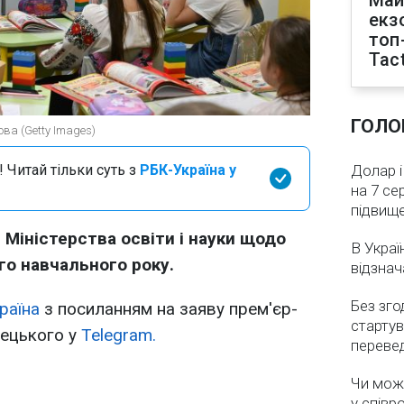
Май
екз
топ
Tact
ГОЛО
ова (Getty Images)
 Читай тільки суть з
РБК-Україна у
Долар і
на 7 се
підвищ
 Міністерства освіти і науки щодо
В Украї
го навчального року.
відзнач
Без зго
раїна
з посиланням на заяву прем'єр-
стартув
рецького у
Telegram.
перевед
Чи мож
у співр