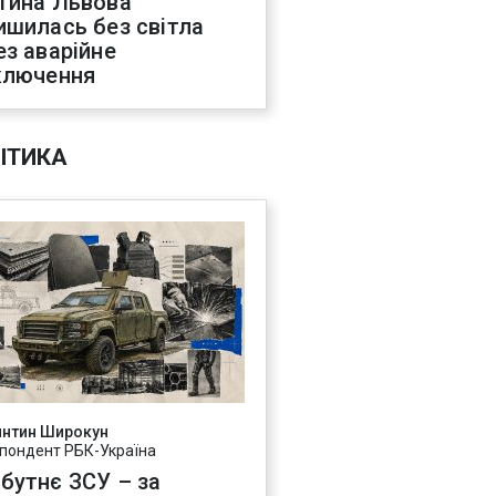
тина Львова
ишилась без світла
ез аварійне
ключення
ІТИКА
янтин Широкун
пондент РБК-Україна
бутнє ЗСУ – за