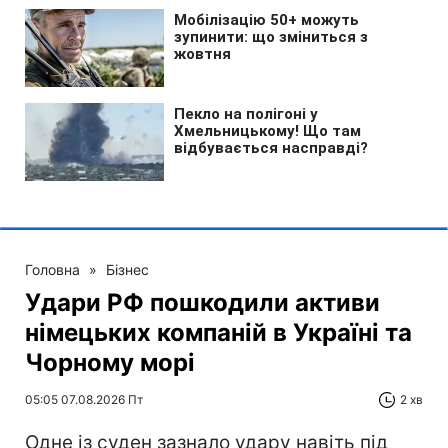
Головна
»
Бізнес
Удари РФ пошкодили активи
німецьких компаній в Україні та
Чорному морі
05:05 07.08.2026 Пт
2 хв
Одне із суден зазнало удару навіть під