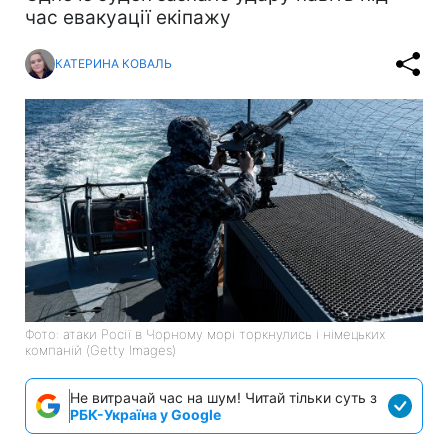
час евакуації екіпажу
КАТЕРИНА КОВАЛЬ
Фото: атаки Росії в Чорному морі торкнулись і німецьких
компаній (Getty Images)
Не витрачай час на шум! Читай тільки суть з
РБК-Україна у Google