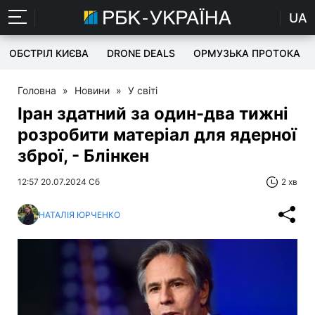
UA
ОБСТРІЛ КИЄВА
DRONE DEALS
ОРМУЗЬКА ПРОТОКА
Головна
»
Новини
»
У світі
Іран здатний за один-два тижні
розробити матеріал для ядерної
зброї, - Блінкен
12:57 20.07.2024 Сб
2 хв
НАТАЛІЯ ЮРЧЕНКО