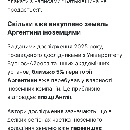
плакати з написами "Батьківщина не
продається".
Скільки вже викуплено земель
Аргентини іноземцями
За даними дослідження 2025 року,
проведеного дослідниками з Університету
Буенос-Айреса та інших академічних
установ,
близько 5% території
Аргентини
вже перебуває у власності
іноземних компаній. Це приблизно
відповідає
площі Англії
.
Автори дослідження зазначають, що в
деяких регіонах частка іноземного
володіння землею вже
перевищує