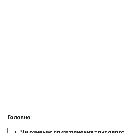
Головне:
Чи означає призупинення трудового