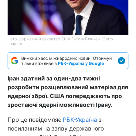
Фото: державний секретар США Ентоні Блінкен (Getty
Images)
Вимкни хаос міжнародних новин! Отримуй
тільки важливе з
РБК-Україна у Google
Іран здатний за один-два тижні
розробити розщеплюваний матеріал для
ядерної зброї. США попереджають про
зростаючі ядерні можливості Ірану.
Про це повідомляє
РБК-Україна
з
посиланням на заяву державного