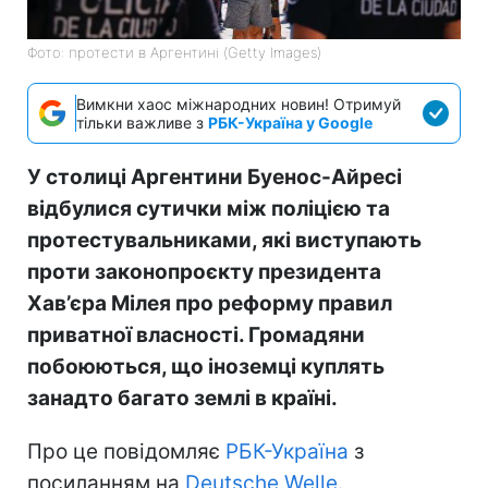
Фото: протести в Аргентині (Getty Images)
Вимкни хаос міжнародних новин! Отримуй
тільки важливе з
РБК-Україна у Google
У столиці Аргентини Буенос-Айресі
відбулися сутички між поліцією та
протестувальниками, які виступають
проти законопроєкту президента
Хав’єра Мілея про реформу правил
приватної власності. Громадяни
побоюються, що іноземці куплять
занадто багато землі в країні.
Про це повідомляє
РБК-Україна
з
посиланням на
Deutsche Welle
.