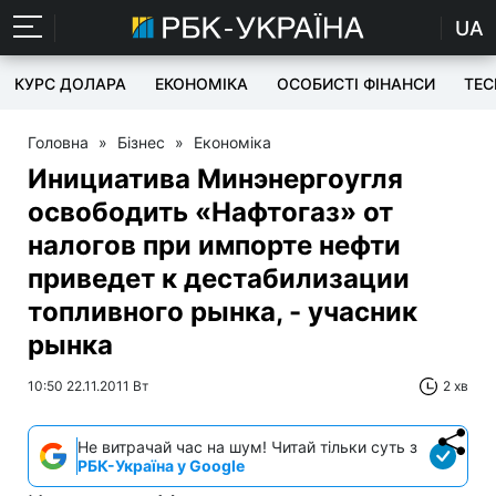
UA
КУРС ДОЛАРА
ЕКОНОМІКА
ОСОБИСТІ ФІНАНСИ
TEC
Головна
»
Бізнес
»
Економіка
Инициатива Минэнергоугля
освободить «Нафтогаз» от
налогов при импорте нефти
приведет к дестабилизации
топливного рынка, - учасник
рынка
10:50 22.11.2011 Вт
2 хв
Не витрачай час на шум! Читай тільки суть з
РБК-Україна у Google