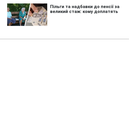
Авто
»
Влетіли в яму і пошкодили авто:
як добитися компенсації за
ремонт
07:15 09.08.2026 Нд
4 хв
Після наїзду на яму не варто одразу їхати
на СТО, не зафіксувавши місце події
МАРІЯ НАУМЕНКО