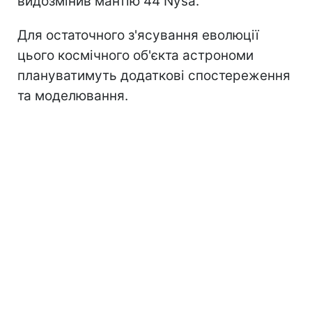
видозмінив мантію 44 Nysa.
Для остаточного з'ясування еволюції
цього космічного об'єкта астрономи
плануватимуть додаткові спостереження
та моделювання.