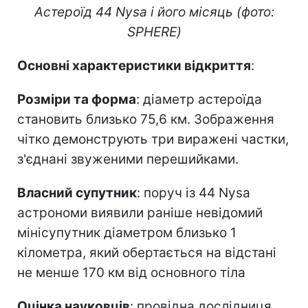
Астероїд 44 Nysa і його місяць (фото:
SPHERE)
Основні характеристики відкриття
:
Розміри та форма
: діаметр астероїда
становить близько 75,6 км. Зображення
чітко демонструють три виражені частки,
з'єднані звуженими перешийками.
Власний супутник
: поруч із 44 Nysa
астрономи виявили раніше невідомий
мінісупутник діаметром близько 1
кілометра, який обертається на відстані
не менше 170 км від основного тіла
Оцінка науковців
: провідна дослідниця