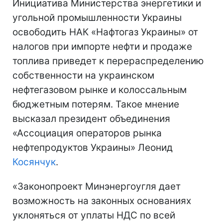
Инициатива Министерства энергетики и
угольной промышленности Украины
освободить НАК «Нафтогаз Украины» от
налогов при импорте нефти и продаже
топлива приведет к перераспределению
собственности на украинском
нефтегазовом рынке и колоссальным
бюджетным потерям. Такое мнение
высказал президент объединения
«Ассоциация операторов рынка
нефтепродуктов Украины» Леонид
Косянчук
.
«Законопроект Минэнергоугля дает
возможность на законных основаниях
уклоняться от уплаты НДС по всей