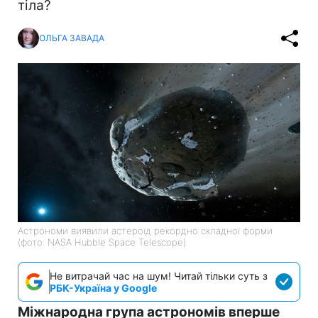
тіла?
ОЛЬГА ЗАВАДА
Астрономи виявили астероїд рекордно складної форми
(фото: NASA Hubble Space Telescope)
Не витрачай час на шум! Читай тільки суть з
РБК-Україна у Google
Міжнародна група астрономів вперше