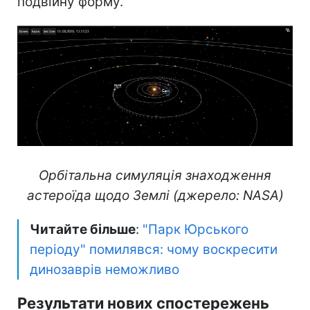
подвійну форму.
Орбітальна симуляція знаходження
астероїда щодо Землі (джерело: NASA)
Читайте більше
:
"Парк Юрського
періоду" помилявся: чому воскресити
динозаврів неможливо
Результати нових спостережень