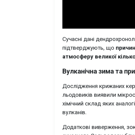
Сучасні дані дендрохроноло
підтверджують, що
причин
атмосферу великої кілько
Вулканічна зима та при
Дослідження крижаних керн
льодовиків виявили мікроск
хімічний склад яких аналог
вулканів.
Додаткові виверження, зок