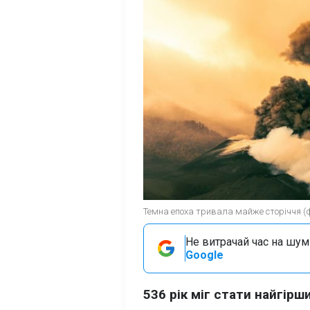
Темна епоха тривала майже сторіччя (фо
Не витрачай час на шум!
Google
536 рік міг стати найгір