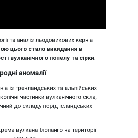
гії та аналіз льодовикових кернів
ою цього стало викидання в
сті вулканічного попелу та сірки
.
родні аномалії
ів із гренландських та альпійських
опічні частинки вулканічного скла,
ічний до складу порід ісландських
рема вулкана Ілопанго на території