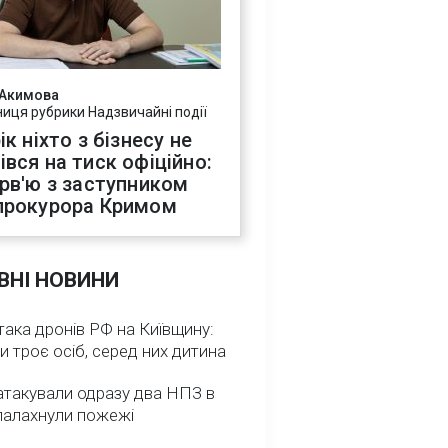
 Акимова
ниця рубрики Надзвичайні події
ік ніхто з бізнесу не
івся на тиск офіційно:
ерв'ю з заступником
прокурора Кримом
ВНІ НОВИНИ
така дронів РФ на Київщину:
и троє осіб, серед них дитина
атакували одразу два НПЗ в
спалахнули пожежі