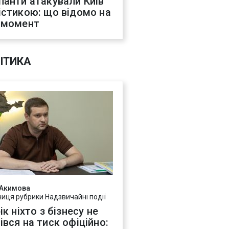
панти атакували Київ
істикою: що відомо на
 момент
ІТИКА
 Акимова
ниця рубрики Надзвичайні події
ік ніхто з бізнесу не
івся на тиск офіційно: