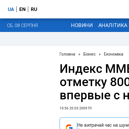
UA
EN
RU
НОВИНИ
АНАЛІТИКА
СБ, 08 СЕРПНЯ
Головна
»
Бізнес
»
Економіка
Индекс ММ
отметку 80
впервые с н
10:56 20.03.2009 Пт
Не витрачай час на шум!