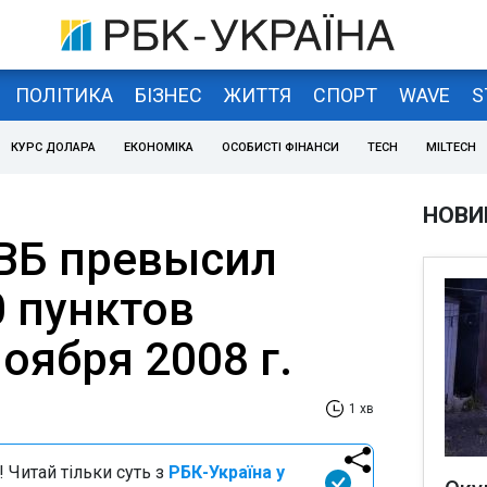
ПОЛІТИКА
БІЗНЕС
ЖИТТЯ
СПОРТ
WAVE
S
КУРС ДОЛАРА
ЕКОНОМІКА
ОСОБИСТІ ФІНАНСИ
TECH
MILTECH
НОВИ
ВБ превысил
0 пунктов
оября 2008 г.
1 хв
 Читай тільки суть з
РБК-Україна у