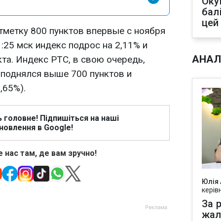
Оку
бал
цей
метку 800 пунктов впервые с ноября
1:25 мск индекс подрос на 2,11% и
АНАЛ
кта. Индекс РТС, в свою очередь,
 поднялся выше 700 пунктов и
,65%).
ь головне! Підпишіться на наші
новлення в Google!
 нас там, де вам зручно!
Юлія
керів
За р
жал