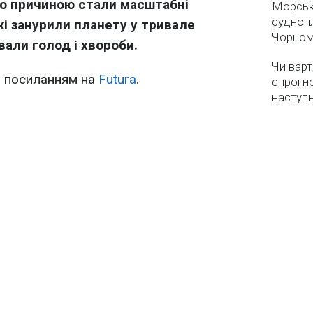
о причиною стали масштабні
Морськ
суднопл
кі занурили планету у тривале
Чорном
али голод і хвороби.
Чи варт
 посиланням на
Futura
.
спрогно
наступ