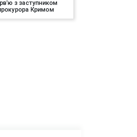
ерв'ю з заступником
прокурора Кримом