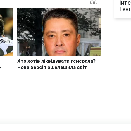
інт
Ген