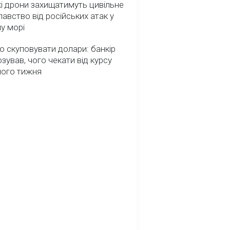
і дрони захищатимуть цивільне
авство від російських атак у
у морі
о скуповувати долари: банкір
зував, чого чекати від курсу
ного тижня