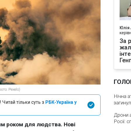
Юлія
керів
За р
жал
інт
Ген
ГОЛО
то: Pexels)
Нічна а
 Читай тільки суть з
РБК-Україна у
загинул
Дрони 
Росії: 
шим роком для людства. Нові