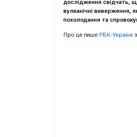
дослідження свідчать, щ
вулканічні виверження, я
похолодання та спровокув
Про це пише
РБК-Україна
з