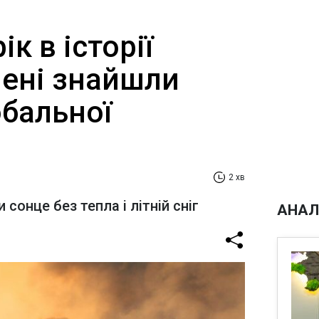
к в історії
чені знайшли
обальної
2 хв
сонце без тепла і літній сніг
АНАЛ