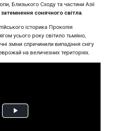
ропи, Близького Сходу та частини Азії
 затемнення сонячного світла
.
нтійського історика Прокопія
ягом усього року світило тьмяно,
чні зміни спричинили випадіння снігу
неврожай на величезних територіях.
Play
Video