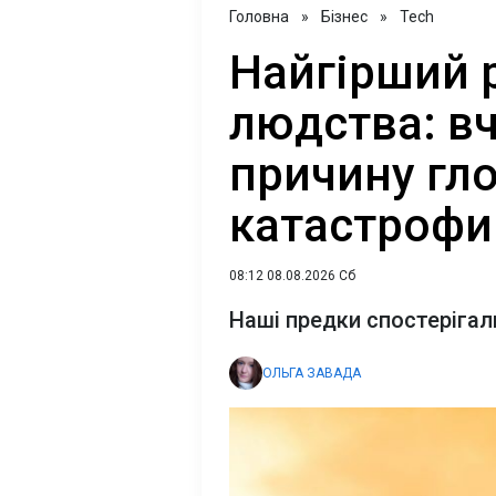
Головна
»
Бізнес
»
Tech
Найгірший рі
людства: в
причину гл
катастрофи
08:12 08.08.2026 Сб
Наші предки спостерігали 
ОЛЬГА ЗАВАДА