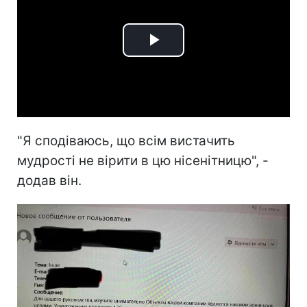
Play
Video
"Я сподіваюсь, що всім вистачить
мудрості не вірити в цю нісенітницю", -
додав він.