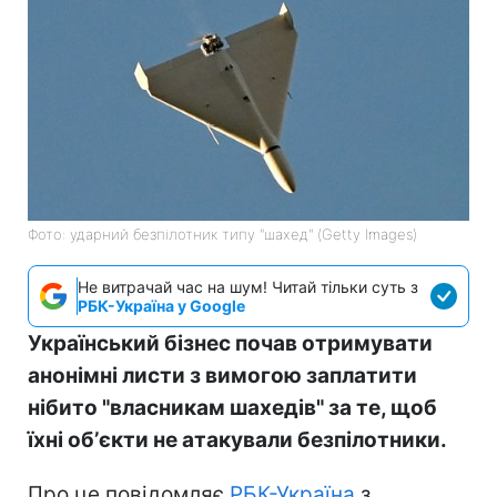
Фото: ударний безпілотник типу "шахед" (Getty Images)
Не витрачай час на шум! Читай тільки суть з
РБК-Україна у Google
Український бізнес почав отримувати
анонімні листи з вимогою заплатити
нібито "власникам шахедів" за те, щоб
їхні обʼєкти не атакували безпілотники.
Про це повідомляє
РБК-Україна
з