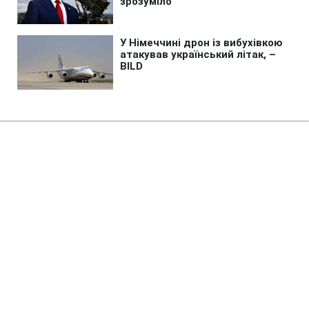
Головна
»
Бізнес
Росія знищила склади з
продукцією JTI та Imperial
Brands, - ЗМІ
21:11 06.08.2026 Чт
2 хв
В Imperial Brands збитки від російських
ударів оцінили у десятки мільйонів
гривень