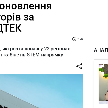
 оновлення
орів за
ТЕК​‌
2 хв
, які розташовані у 22 регіонах
АНАЛ
нт кабінетів STEM-напрямку