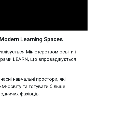
Video
Modern Learning Spaces
алізується Міністерством освіти і
ограми LEARN, що впроваджується
.
часні навчальні простори, які
M-освіту та готувати більше
родничих фахівців.
К