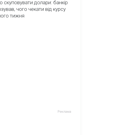
о скуповувати долари: банкір
зував, чого чекати від курсу
ного тижня