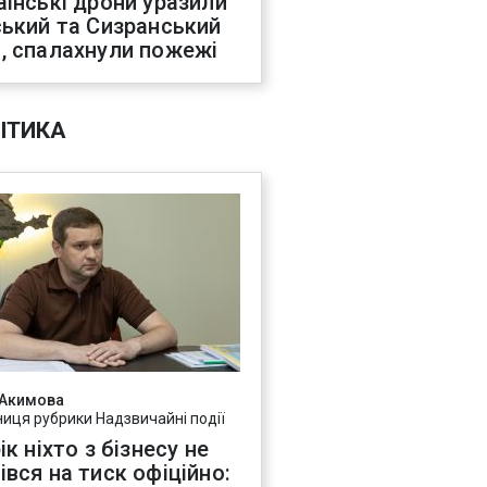
аїнські дрони уразили
ський та Сизранський
, спалахнули пожежі
ІТИКА
 Акимова
ниця рубрики Надзвичайні події
ік ніхто з бізнесу не
івся на тиск офіційно: