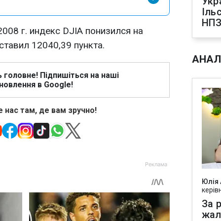
Укр
Іль
НПЗ
2008 г. индекс DJIA понизился на
оставил 12040,39 пункта.
АНАЛ
ь головне! Підпишіться на наші
новлення в Google!
 нас там, де вам зручно!
Юлія
керів
За р
жал