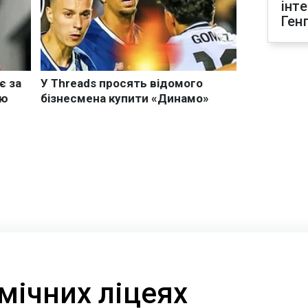
інт
Ген
мічних ліцеях