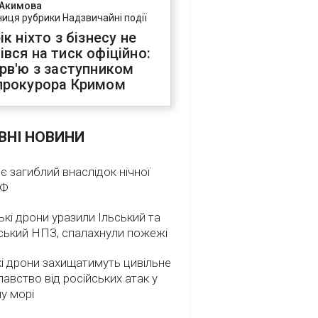
 Акимова
ниця рубрики Надзвичайні події
ік ніхто з бізнесу не
івся на тиск офіційно:
ерв'ю з заступником
прокурора Кримом
ВНІ НОВИНИ
 є загиблий внаслідок нічної
РФ
ькі дрони уразили Ільський та
ський НПЗ, спалахнули пожежі
і дрони захищатимуть цивільне
авство від російських атак у
у морі