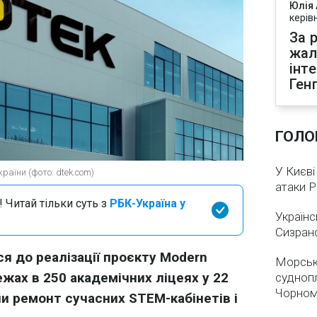
Юлія
керів
За р
жал
інт
Ген
ГОЛО
У Києві
раїни (фото: dtek.com)
атаки 
 Читай тільки суть з
РБК-Україна у
Українс
Сизран
я до реалізації проєкту Modern
Морськ
ежах в 250 академічних ліцеях у 22
суднопл
Чорном
ли ремонт сучасних STEM-кабінетів і