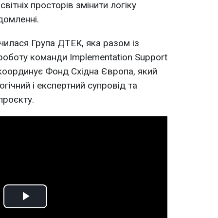
вітніх просторів змінити логіку
домленні.
чилася Група ДТЕК, яка разом із
роботу команди Implementation Support
координує Фонд Східна Європа, який
гічний і експертний супровід та
проєкту.
Play