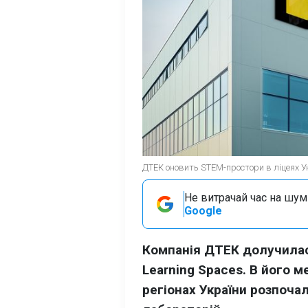
ДТЕК оновить STEM-простори в ліцеях Ук
Не витрачай час на шум!
Google
Компанія ДТЕК долучилас
Learning Spaces. В його м
регіонах України розпоча