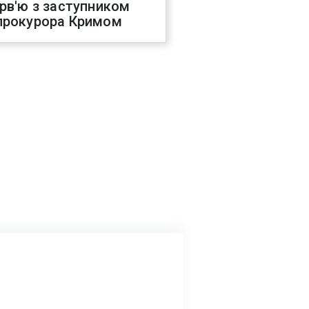
ерв'ю з заступником
прокурора Кримом