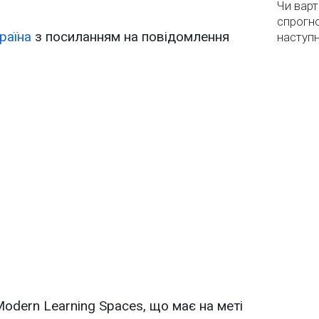
Чи варт
спрогно
раїна
з посиланням на повідомлення
наступ
Modern Learning Spaces, що має на меті