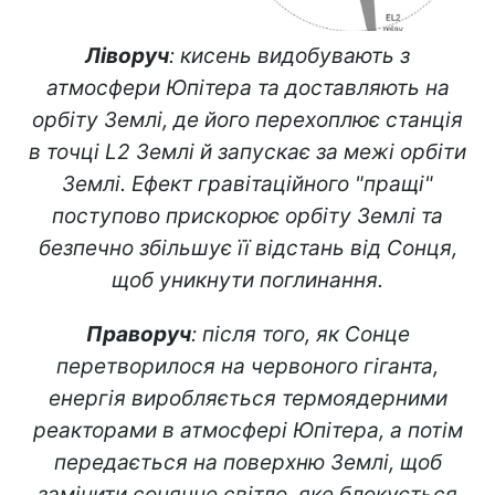
Ліворуч
: кисень видобувають з
атмосфери Юпітера та доставляють на
орбіту Землі, де його перехоплює станція
в точці L2 Землі й запускає за межі орбіти
Землі. Ефект гравітаційного "пращі"
поступово прискорює орбіту Землі та
безпечно збільшує її відстань від Сонця,
щоб уникнути поглинання.
Праворуч
: після того, як Сонце
перетворилося на червоного гіганта,
енергія виробляється термоядерними
реакторами в атмосфері Юпітера, а потім
передається на поверхню Землі, щоб
замінити сонячне світло, яке блокується