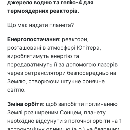
джерело водню та гелію-4 для
термоядерних реакторів.
Що має надати планета?
Енергопостачання
: реактори,
розташовані в атмосфері Юпітера,
вироблятимуть енергію та
передаватимуть її за допомогою лазерів
через ретранслятори безпосередньо на
Землю, створюючи штучне сонячне
світло.
Зміна орбіти
: щоб запобігти поглинанню
Землі розширеним Сонцем, планету
необхідно відсунути з поточної орбіти на 1
астрономічну одиницю (а.о.) на безпечну