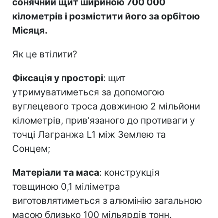
сонячний щит шириною 700 000
кілометрів і розмістити його за орбітою
Місяця.
Як це втілити?
Фіксація у просторі
: щит
утримуватиметься за допомогою
вуглецевого троса довжиною 2 мільйони
кілометрів, прив'язаного до противаги у
точці Лагранжа L1 між Землею та
Сонцем;
Матеріали та маса
: конструкція
товщиною 0,1 міліметра
виготовлятиметься з алюмінію загальною
масою близько 100 мільярдів тонн.