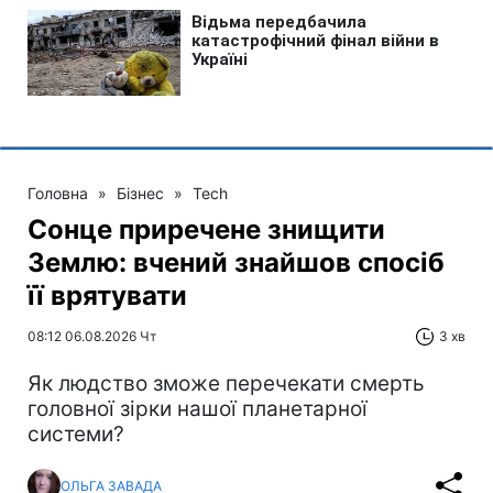
Головна
»
Бізнес
»
Tech
Сонце приречене знищити
Землю: вчений знайшов спосіб
її врятувати
08:12 06.08.2026 Чт
3 хв
Як людство зможе перечекати смерть
головної зірки нашої планетарної
системи?
ОЛЬГА ЗАВАДА