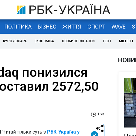
ПОЛІТИКА
БІЗНЕС
ЖИТТЯ
СПОРТ
WAVE
S
КУРС ДОЛАРА
ЕКОНОМІКА
ОСОБИСТІ ФІНАНСИ
TECH
MILTECH
НОВИ
daq понизился
составил 2572,50
1 хв
 Читай тільки суть з
РБК-Україна у