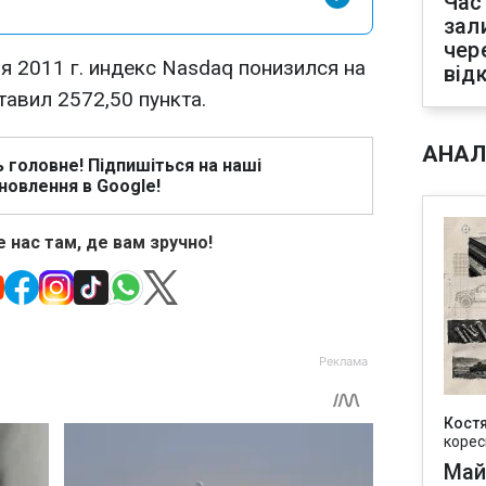
Час
зал
чер
я 2011 г. индекс Nasdaq понизился на
від
ставил 2572,50 пункта.
АНАЛ
ь головне! Підпишіться на наші
новлення в Google!
 нас там, де вам зручно!
Кост
корес
Май