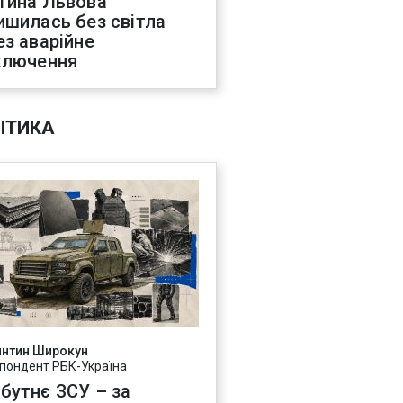
тина Львова
ишилась без світла
ез аварійне
ключення
ІТИКА
янтин Широкун
пондент РБК-Україна
бутнє ЗСУ – за