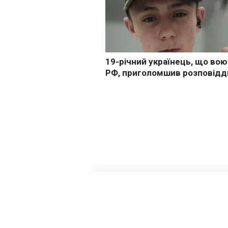
Головна
»
Бізнес
»
Економіка
Мільярди з