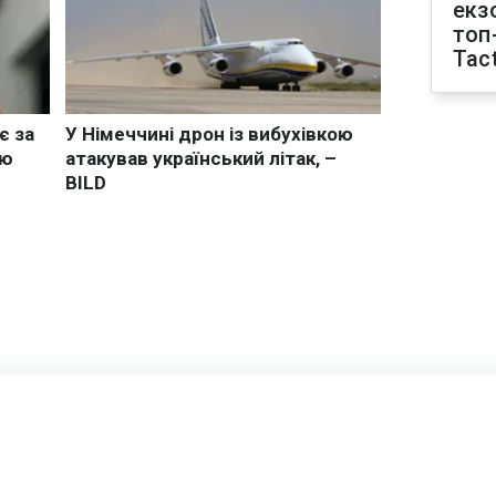
екз
топ
Tact
 квадратних