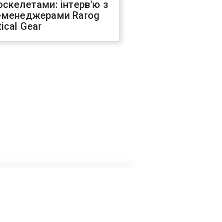
оскелетами: інтерв'ю з
-менеджерами Rarog
ical Gear