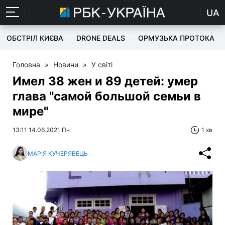
UA
ОБСТРІЛ КИЄВА
DRONE DEALS
ОРМУЗЬКА ПРОТОКА
Головна
»
Новини
»
У світі
Имел 38 жен и 89 детей: умер
глава "самой большой семьи в
мире"
13:11 14.06.2021 Пн
1 хв
МАРІЯ КУЧЕРЯВЕЦЬ