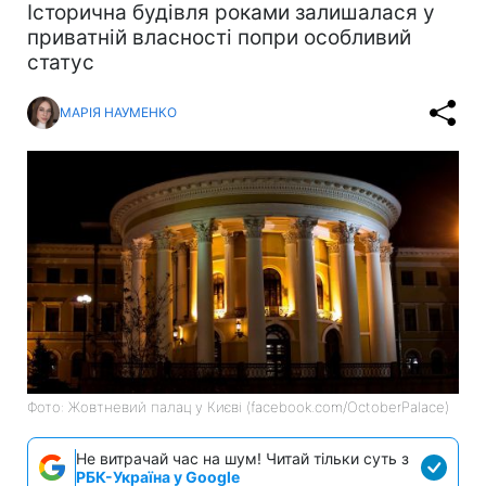
Історична будівля роками залишалася у
приватній власності попри особливий
статус
МАРІЯ НАУМЕНКО
Фото: Жовтневий палац у Києві (facebook.com/OctoberPalace)
Не витрачай час на шум! Читай тільки суть з
РБК-Україна у Google