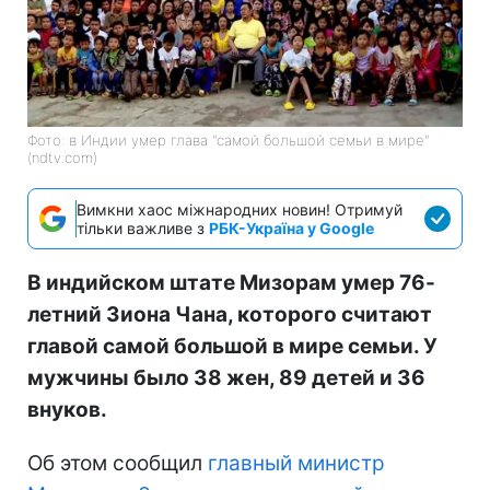
Фото: в Индии умер глава "самой большой семьи в мире"
(ndtv.com)
Вимкни хаос міжнародних новин! Отримуй
тільки важливе з
РБК-Україна у Google
В индийском штате Мизорам умер 76-
летний Зиона Чана, которого считают
главой самой большой в мире семьи. У
мужчины было 38 жен, 89 детей и 36
внуков.
Об этом сообщил
главный министр