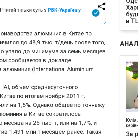
Оде
Харк
 Читай тільки суть з
РБК-Україна у
буд
в Т
оизводства алюминия в Китае по
ичился до 48,9 тыс. т/день после того,
АНАЛ
во упало до минимума за семь месяцев
этом сообщается в докладе
алюминия (International Aluminium
 IAI, объем среднесуточного
итае по итогам ноября 2011 г.
 или на 1,5%. Однако общее по тоннажу
люминия в Китае сократилось
Юлія
есяца на 25 тыс. т, или на 1,7%, и
керів
тив 1,491 млн т месяцем ранее. Такая
За р