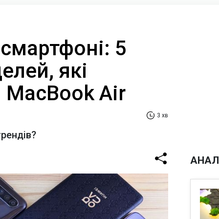
 смартфоні: 5
елей, які
 MacBook Air
3 хв
трендів?
АНАЛ