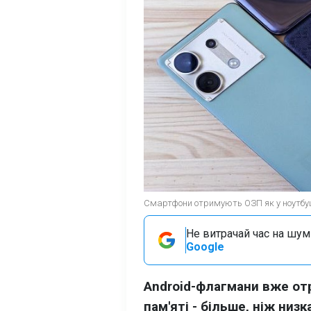
Смартфони отримують ОЗП як у ноутбуці
Не витрачай час на шум!
Google
Android-флагмани вже от
пам'яті - більше, ніж низ