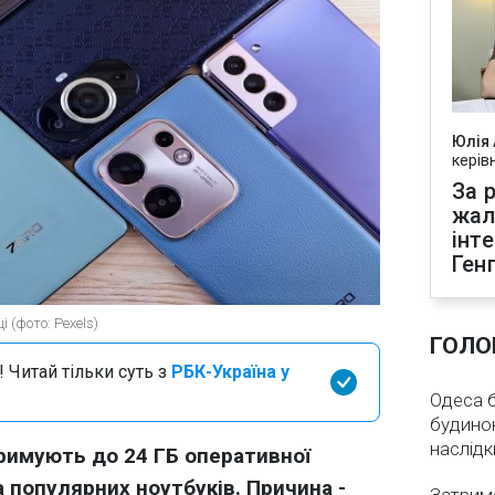
Юлія
керів
За р
жал
інт
Ген
 (фото: Pexels)
ГОЛО
 Читай тільки суть з
РБК-Україна у
Одеса бе
будинок
наслідк
римують до 24 ГБ оперативної
ка популярних ноутбуків. Причина -