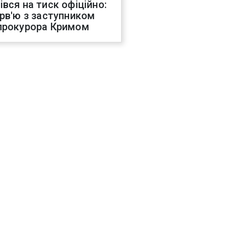
івся на тиск офіційно:
ерв'ю з заступником
прокурора Кримом