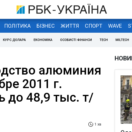
ПОЛІТИКА
БІЗНЕС
ЖИТТЯ
СПОРТ
WAVE
S
КУРС ДОЛАРА
ЕКОНОМІКА
ОСОБИСТІ ФІНАНСИ
TECH
MILTECH
НОВИ
водство алюминия
бре 2011 г.
 до 48,9 тыс. т/
1 хв