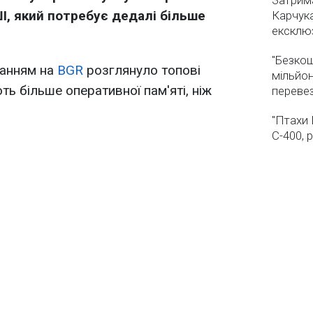
Затрима
І, який потребує дедалі більше
Карчука
ексклюз
"Безкош
анням на
BGR
розглянуло топові
мільйон
ть більше оперативної пам'яті, ніж
переве
"Птахи 
С-400, 