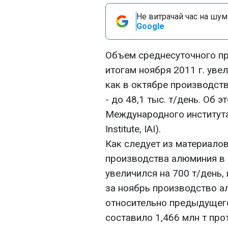
Не витрачай час на шум!
Google
Объем среднесуточного пр
итогам ноября 2011 г. увел
как в октябре производст
- до 48,1 тыс. т/день. Об 
Международного института 
Institute, IAI).
Как следует из материалов
производства алюминия в К
увеличился на 700 т/день,
за ноябрь производство а
относительно предыдущего м
составило 1,466 млн т про