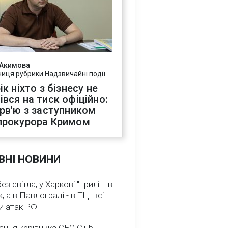
 Акимова
ниця рубрики Надзвичайні події
ік ніхто з бізнесу не
івся на тиск офіційно:
ерв'ю з заступником
прокурора Кримом
ВНІ НОВИНИ
з світла, у Харкові "приліт" в
, а в Павлограді - в ТЦ: всі
и атак РФ