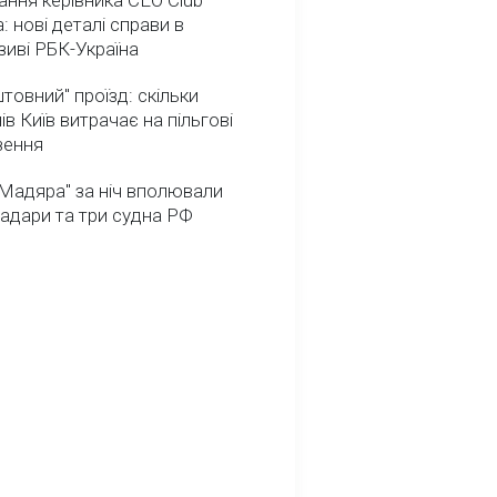
ння керівника CEO Club
: нові деталі справи в
иві РБК-Україна
товний" проїзд: скільки
ів Київ витрачає на пільгові
зення
Мадяра" за ніч вполювали
радари та три судна РФ