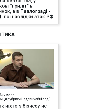
са без світла, у
ові "приліт" в
инок, а в Павлограді -
Ц: всі наслідки атак РФ
ІТИКА
 Акимова
ниця рубрики Надзвичайні події
ік ніхто з бізнесу не