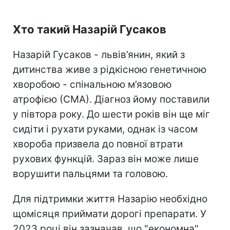
Хто такий Назарій Гусаков
Назарій Гусаков - львів’янин, який з
дитинства живе з рідкісною генетичною
хворобою - спінальною м’язовою
атрофією (СМА). Діагноз йому поставили
у півтора року. До шести років він ще міг
сидіти і рухати руками, однак із часом
хвороба призвела до повної втрати
рухових функцій. Зараз він може лише
ворушити пальцями та головою.
Для підтримки життя Назарію необхідно
щомісяця приймати дорогі препарати. У
2023 році він зазначав, що "економна"