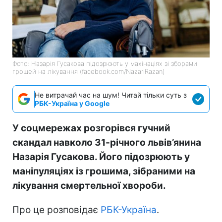
Фото: Назарія Гусакова підозрюють у махінаціях зі зборами
грошей на лікування (facebook.com/NazariRazan)
Не витрачай час на шум! Читай тільки суть з
РБК-Україна у Google
У соцмережах розгорівся гучний
скандал навколо 31-річного львів’янина
Назарія Гусакова. Його підозрюють у
маніпуляціях із грошима, зібраними на
лікування смертельної хвороби.
Про це розповідає
РБК-Україна
.