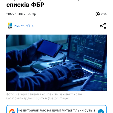
списків ФБР
20:22 18.06.2025 Ср
2 хв
РБК-УКРАЇНА
Фото: хакери завдали компаніям західних країн
багатомільярдних збитків (Getty Images)
Не витрачай час на шум! Читай тільки суть з