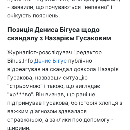
- заявили, що почуваються "непевно" і
очікують пояснень.
Позиція Дениса Бігуса щодо
скандалу з Назарієм Гусаковим
Журналіст-розслідувач і редактор
Bihus.Info
Денис Бігус
публічно
відреагував на скандал довкола Назарія
Гусакова, назвавши ситуацію
"стрьомною" і такою, що виглядає
"хр***во". Він визнав, що раніше
підтримував Гусакова, бо історія хлопця з
важким діагнозом здавалася
справжньою, а заклики про допомогу -
щирими.