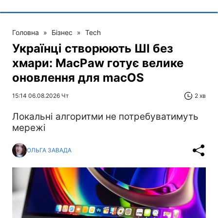
Головна
»
Бізнес
»
Tech
Українці створюють ШІ без
хмари: MacPaw готує велике
оновлення для macOS
15:14 06.08.2026 Чт
2 хв
Локальні алгоритми не потребуватимуть
мережі
ОЛЬГА ЗАВАДА