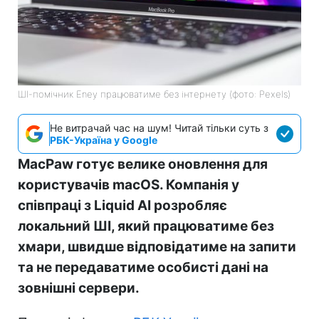
ШІ-помічник Eney працюватиме без інтернету (фото: Pexels)
Не витрачай час на шум! Читай тільки суть з
РБК-Україна у Google
MacPaw готує велике оновлення для
користувачів macOS. Компанія у
співпраці з Liquid AI розробляє
локальний ШІ, який працюватиме без
хмари, швидше відповідатиме на запити
та не передаватиме особисті дані на
зовнішні сервери.