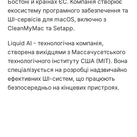
Бостоні й країнах ЄС. Компанія створює
екосистему програмного забезпечення та
ШІ-сервісів для macOS, включно з
CleanMyMac та Setapp.
Liquid AI - технологічна компанія,
створена вихідцями з Массачусетського
технологічного інституту США (MIT). Вона
спеціалізується на розробці надзвичайно
ефективних ШІ-систем, що працюють
безпосередньо на кінцевих пристроях.