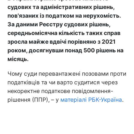
судових та адміністративних рішень,
пов'язаних із податком на нерухомість.
За даними Реєстру судових рішень,
середньомісячна кількість таких справ
зросла майже вдвічі порівняно з 2021
роком, досягнувши понад 500 рішень на
місяць.
Чому суди перевантажені позовами проти
податківців та чи варто судитися через
некоректне податкове повідомлення-
рішення (ППР), – у
матеріалі РБК-Україна
.