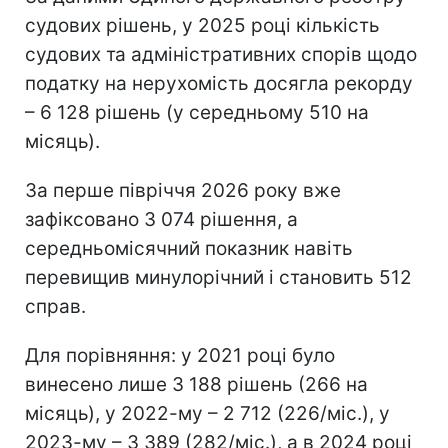
судових рішень, у 2025 році кількість
судових та адміністративних спорів щодо
податку на нерухомість досягла рекорду
– 6 128 рішень (у середньому 510 на
місяць).
За перше півріччя 2026 року вже
зафіксовано 3 074 рішення, а
середньомісячний показник навіть
перевищив минулорічний і становить 512
справ.
Для порівняння: у 2021 році було
винесено лише 3 188 рішень (266 на
місяць), у 2022-му – 2 712 (226/міс.), у
2023-му – 3 389 (282/міс.), а в 2024 році