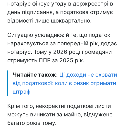
нотаріус фіксує угоду в держреєстрі в
день підписання, а податкова отримує
відомості лише щоквартально.
Ситуацію ускладнює й те, що податок
нараховується за попередній рік, додає
нотаріус. Тому у 2026 році громадяни
отримують ППР за 2025 рік.
Читайте також:
Ці доходи не сховати
від податкової: коли є ризик отримати
штраф
Крім того, некоректні податкові листи
можуть виникати за майно, відчужене
багато років тому.