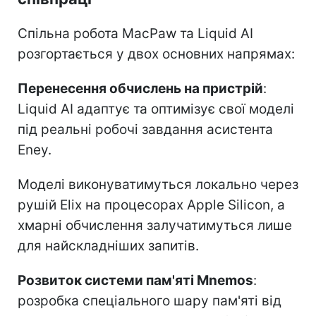
Спільна робота MacPaw та Liquid AI
розгортається у двох основних напрямах:
Перенесення обчислень на пристрій
:
Liquid AI адаптує та оптимізує свої моделі
під реальні робочі завдання асистента
Eney.
Моделі виконуватимуться локально через
рушій Elix на процесорах Apple Silicon, а
хмарні обчислення залучатимуться лише
для найскладніших запитів.
Розвиток системи пам'яті Mnemos
:
розробка спеціального шару пам'яті від