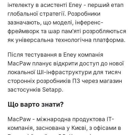
інтелекту в асистенті Eney - перший етап
глобальної стратегії. Розробники
зазначають, що моделі, інференс-
фреймворк та шар пам'яті розробляються
як універсальна технологічна платформа.
Після тестування в Eney компанія
MacPaw планує відкрити доступ до нової
локальної ШІ-інфраструктури для тисяч
сторонніх розробників ПЗ через магазин
застосунків Setapp.
Що варто знати?
MacPaw - міжнародна продуктова IT-
компанія, заснована у Києві, з офісами в