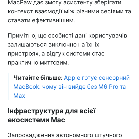
MacPaw дає змогу асистенту зберігати
контекст взаємодії між різними сесіями та
ставати ефективнішим.
Примітно, що особисті дані користувачів
залишаються виключно на їхніх
пристроях, а відгук системи стає
практично миттєвим.
Читайте більше
:
Apple готує сенсорний
MacBook: чому він вийде без M6 Pro та
Max
Інфраструктура для всієї
екосистеми Mac
Запровадження автономного штучного