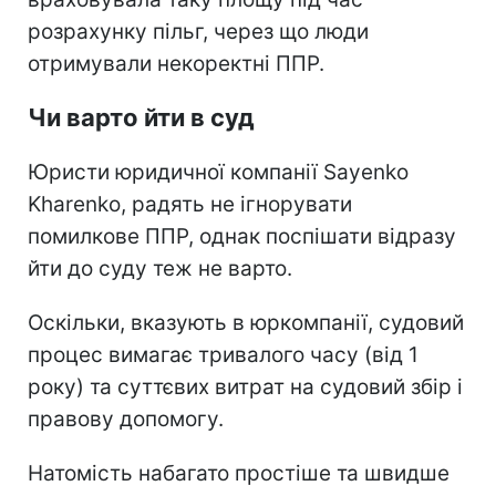
розрахунку пільг, через що люди
отримували некоректні ППР.
Чи варто йти в суд
Юристи юридичної компанії Sayenko
Kharenko, радять не ігнорувати
помилкове ППР, однак поспішати відразу
йти до суду теж не варто.
Оскільки, вказують в юркомпанії, судовий
процес вимагає тривалого часу (від 1
року) та суттєвих витрат на судовий збір і
правову допомогу.
Натомість набагато простіше та швидше