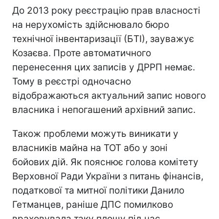
До 2013 року реєстрацію прав власності
на нерухомість здійснювало бюро
технічної інвентаризації (БТІ), зауважує
Козаєва. Проте автоматичного
перенесення цих записів у ДРРП немає.
Тому в реєстрі одночасно
відображаються актуальний запис нового
власника і непогашений архівний запис.
Також проблеми можуть виникати у
власників майна на ТОТ або у зоні
бойових дій. Як пояснює голова комітету
Верховної Ради України з питань фінансів,
податкової та митної політики Данило
Гетманцев, раніше ДПС помилково
враховувала таку площу під час