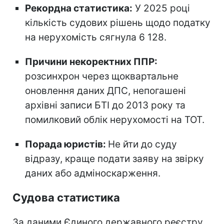
Рекордна статистика:
У 2025 році
кількість судових рішень щодо податку
на нерухомість сягнула 6 128.
Причини некоректних ППР:
розсинхрон через щоквартальне
оновлення даних ДПС, непогашені
архівні записи БТІ до 2013 року та
помилковий облік нерухомості на ТОТ.
Порада юристів:
Не йти до суду
відразу, краще подати заяву на звірку
даних або адміноскарження.
Судова статистика
За даними Єдиного державного реєстру