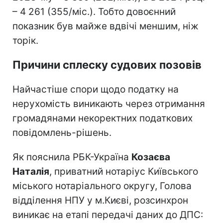
– 4 261 (355/міс.). Тобто довоєнний
показник був майже вдвічі меншим, ніж
торік.
Причини сплеску судових позовів
Найчастіше спори щодо податку на
нерухомість виникають через отримання
громадянами некоректних податкових
повідомлень-рішень.
Як пояснила РБК-Україна
Козаєва
Наталія
, приватний нотаріус Київського
міського нотаріального округу, Голова
відділення НПУ у м.Києві, розсинхрон
виникає на етапі передачі даних до ДПС: