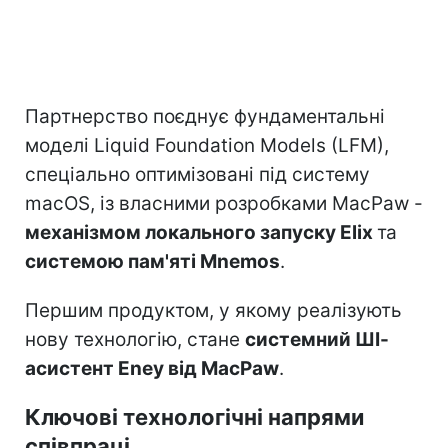
Партнерство поєднує фундаментальні
моделі Liquid Foundation Models (LFM),
спеціально оптимізовані під систему
macOS, із власними розробками MacPaw -
механізмом локального запуску Elix
та
системою пам'яті Mnemos
.
Першим продуктом, у якому реалізують
нову технологію, стане
системний ШІ-
асистент Eney від MacPaw
.
Ключові технологічні напрями
співпраці