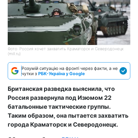
Фото: Россия хочет захватить Краматорск и Северодонецк
(mill.ru)
Розумій ситуацію на фронті через факти, а не
чутки з
РБК-Україна у Google
Британская разведка выяснила, что
Россия развернула под Изюмом 22
батальонные тактические группы.
Таким образом, она пытается захватить
города Краматорск и Северодонецк.