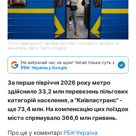
Після підвищення тарифів система пільгового проїзду не
змінилась (фото: Getty Images)
Не витрачай час на шум! Читай тільки суть з
РБК-Україна у Google
За перше півріччя 2026 року метро
здійснило 33,2 млн перевезень пільгових
категорій населення, а "Київпастранс" -
ще 73,4 млн. На компенсацію цих поїздок
місто спрямувало 366,6 млн гривень.
Про це у коментарі
РБК-Україна