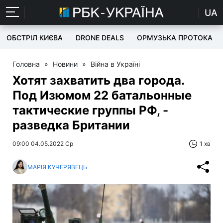
UA
ОБСТРІЛ КИЄВА
DRONE DEALS
ОРМУЗЬКА ПРОТОКА
Головна
»
Новини
»
Війна в Україні
Хотят захватить два города.
Под Изюмом 22 батальонные
тактические группы РФ, -
разведка Британии
09:00 04.05.2022 Ср
1 хв
МАРІЯ КУЧЕРЯВЕЦЬ