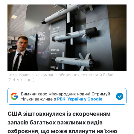
Фото: ізраїльська компанія оборонних технологій Rafael
(Getty Images)
Вимкни хаос міжнародних новин! Отримуй
тільки важливе з
РБК-Україна у Google
США зіштовхнулися із скороченням
запасів багатьох важливих видів
озброєння, що може вплинути на їхню