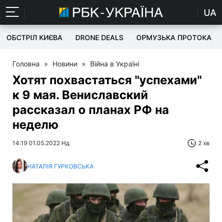
UA
ОБСТРІЛ КИЄВА
DRONE DEALS
ОРМУЗЬКА ПРОТОКА
Головна
»
Новини
»
Війна в Україні
Хотят похвастаться "успехами"
к 9 мая. Вениславский
рассказал о планах РФ на
неделю
14:19 01.05.2022 Нд
2 хв
НАТАЛІЯ ГУРКОВСЬКА