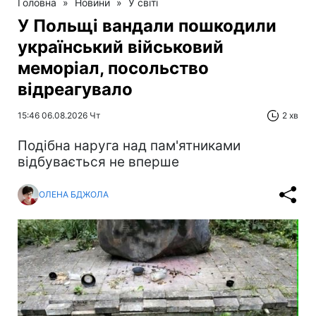
Головна
»
Новини
»
У світі
У Польщі вандали пошкодили
український військовий
меморіал, посольство
відреагувало
15:46 06.08.2026 Чт
2 хв
Подібна наруга над пам'ятниками
відбувається не вперше
ОЛЕНА БДЖОЛА