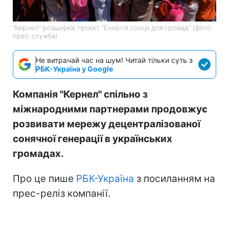
"Кернел" розширює проєкт "Енергія сонця для громад" (фото:
прес-служба)
Не витрачай час на шум! Читай тільки суть з
РБК-Україна у Google
Компанія "Кернел" спільно з
міжнародними партнерами продовжує
розвивати мережу децентралізованої
сонячної генерації в українських
громадах.
Про це пише
РБК-Україна
з посиланням на
прес-реліз компанії.