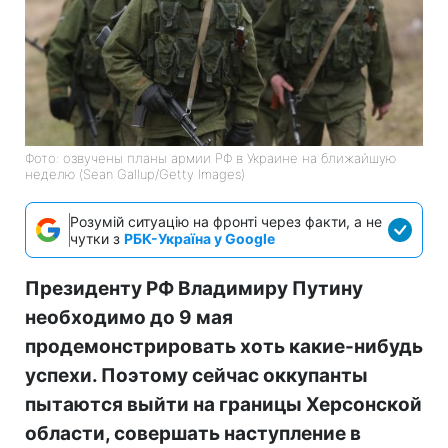
Фото: озвучены планы армии РФ в Украине на ближайшую
неделю (Sean Gallup/Getty Images)
Розумій ситуацію на фронті через факти, а не
чутки з
РБК-Україна у Google
Президенту РФ Владимиру Путину
необходимо до 9 мая
продемонстрировать хоть какие-нибудь
успехи. Поэтому сейчас оккупанты
пытаются выйти на границы Херсонской
области, совершать наступление в