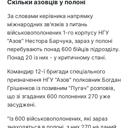
Скільки азовців у полоні
За словами керівника напрямку
міжнародних зв'язків з питань
військовополонених 1-го корпусу НГУ
"Азов" Нестора Барчука, зараз у полоні
перебувають понад 600 бійців підрозділу.
Понад 20 із них - у критичному стані.
Командир 12-ї бригади спеціального
призначення НГУ "Азов" полковник Богдан
Грішенков із позивним "Пугач" розповів,
що зі згаданих 600 полонених 270 уже
засуджені.
"Із 600 військовополонених, які зараз
знаходяться в полоні, з них 270 на даний