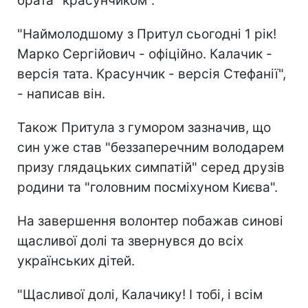
брата "красунчиком".
"Наймолодшому з Притул сьогодні 1 рік!
Марко Сергійович - офіційно. Калачик -
версія тата. Красунчик - версія Стефанії",
- написав він.
Також Притула з гумором зазначив, що
син уже став "беззаперечним володарем
призу глядацьких симпатій" серед друзів
родини та "головним посміхуном Києва".
На завершення волонтер побажав синові
щасливої долі та звернувся до всіх
українських дітей.
"Щасливої долі, Калачику! І тобі, і всім