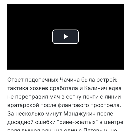
Play
Video
Ответ подопечных Чачича была острой:
тактика хозяев сработала и Калинич едва
не переправил мяч в сетку почти с линии
вратарской после флангового прострела.
За несколько минут Манджукич после
досадной ошибки "сине-желтых" в центре
поля вышел один на один с Пятовым, но