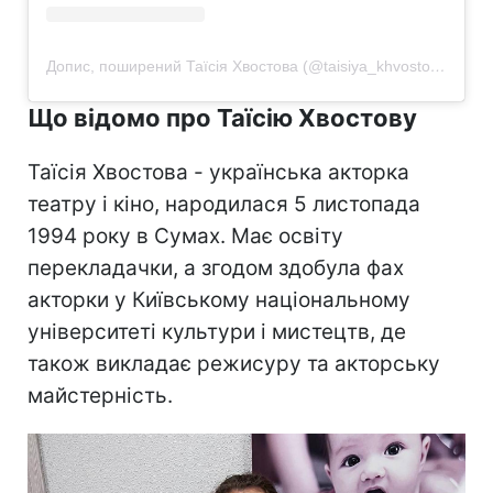
Допис, поширений Таїсія Хвостова (@taisiya_khvostova)
Що відомо про Таїсію Хвостову
Таїсія Хвостова - українська акторка
театру і кіно, народилася 5 листопада
1994 року в Сумах. Має освіту
перекладачки, а згодом здобула фах
акторки у Київському національному
університеті культури і мистецтв, де
також викладає режисуру та акторську
майстерність.