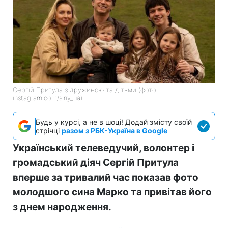
Сергій Притула з дружиною та дітьми (фото:
instagram.com/siriy_ua)
Будь у курсі, а не в шоці! Додай змісту своїй
стрічці
разом з РБК-Україна в Google
Український телеведучий, волонтер і
громадський діяч Сергій Притула
вперше за тривалий час показав фото
молодшого сина Марко та привітав його
з днем народження.