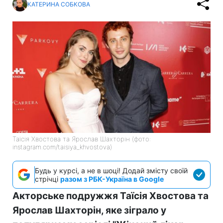
КАТЕРИНА СОБКОВА
Таїсія Хвостова та Ярослав Шахторін (фото:
instagram.com/taisiya_khvostova)
Будь у курсі, а не в шоці! Додай змісту своїй
стрічці
разом з РБК-Україна в Google
Акторське подружжя Таїсія Хвостова та
Ярослав Шахторін, яке зіграло у