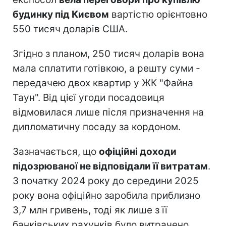
будинку під Києвом
вартістю орієнтовно
550 тисяч доларів США.
Згідно з планом, 250 тисяч доларів вона
мала сплатити готівкою, а решту суми -
передачею двох квартир у ЖК "Файна
Таун". Від цієї угоди посадовиця
відмовилася лише після призначення на
дипломатичну посаду за кордоном.
Зазначається, що
офіційні доходи
підозрюваної не відповідали її витратам
.
З початку 2024 року до середини 2025
року вона офіційно заробила приблизно
3,7 млн гривень, тоді як лише з її
банківських рахунків було витрачено