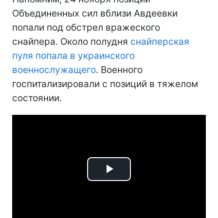
Объединенных сил вблизи Авдеевки
попали под обстрел вражеского
снайпера. Около полудня
снайперская
пуля попала в украинского
военнослужащего
. Военного
госпитализировали с позиций в тяжелом
состоянии.
Play
Video