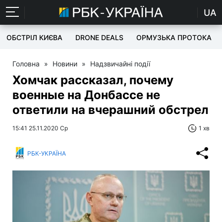
UA
ОБСТРІЛ КИЄВА
DRONE DEALS
ОРМУЗЬКА ПРОТОКА
Головна
»
Новини
»
Надзвичайні події
Хомчак рассказал, почему
военные на Донбассе не
ответили на вчерашний обстрел
15:41 25.11.2020 Ср
1 хв
РБК-УКРАЇНА