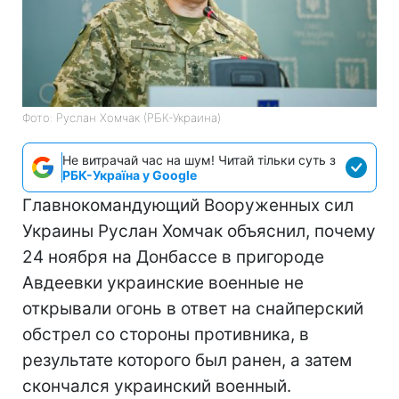
Фото: Руслан Хомчак (РБК-Украина)
Не витрачай час на шум! Читай тільки суть з
РБК-Україна у Google
Главнокомандующий Вооруженных сил
Украины Руслан Хомчак объяснил, почему
24 ноября на Донбассе в пригороде
Авдеевки украинские военные не
открывали огонь в ответ на снайперский
обстрел со стороны противника, в
результате которого был ранен, а затем
скончался украинский военный.