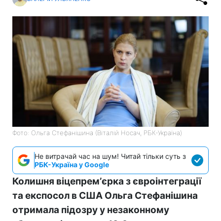
Фото: Ольга Стефанішина (Віталій Носач, РБК-Україна)
Не витрачай час на шум! Читай тільки суть з
РБК-Україна у Google
Колишня віцепремʼєрка з євроінтеграції
та експосол в США Ольга Стефанішина
отримала підозру у незаконному