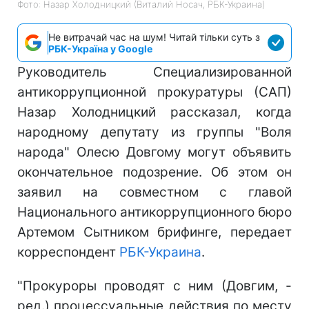
Фото: Назар Холодницкий (Виталий Носач, РБК-Украина)
Не витрачай час на шум! Читай тільки суть з
РБК-Україна у Google
Руководитель Специализированной
антикоррупционной прокуратуры (САП)
Назар Холодницкий рассказал, когда
народному депутату из группы "Воля
народа" Олесю Довгому могут объявить
окончательное подозрение. Об этом он
заявил на совместном с главой
Национального антикоррупционного бюро
Артемом Сытником брифинге, передает
корреспондент
РБК-Украина
.
"Прокуроры проводят с ним (Довгим, -
ред.) процессуальные действия по месту