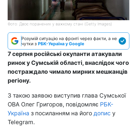
Фото: Двоє поранених у важкому стані (Getty Images)
Розумій ситуацію на фронті через факти, а не
чутки з
РБК-Україна у Google
7 серпня російські окупанти атакували
ринок у Сумській області, внаслідок чого
постраждало чимало мирних мешканців
регіону.
З такою заявою виступив глава Сумської
ОВА Олег Григоров, повідомляє
РБК-
Україна
з посиланням на його
допис
у
Telegram.