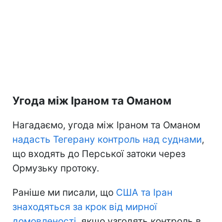
Угода між Іраном та Оманом
Нагадаємо, угода між Іраном та Оманом
надасть Тегерану контроль
над суднами
,
що входять до Перської затоки через
Ормузьку протоку.
Раніше ми писали, що
США та Іран
знаходяться
за крок від мирної
домовленості,
якщо узгодять контроль в