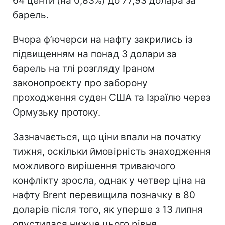
64 центи (на 0,83%) до 77,93 долара за
барель.
Вчора ф’ючерси на нафту закрились із
підвищенням на понад 3 долари за
барель на тлі розгляду Іраном
законопроєкту про заборону
проходження суден США та Ізраїлю через
Ормузьку протоку.
Зазначається, що ціни впали на початку
тижня, оскільки ймовірність знаходження
можливого вирішення триваючого
конфлікту зросла, однак у четвер ціна на
нафту Brent перевищила позначку в 80
доларів після того, як уперше з 13 липня
опустилася нижче цього рівня.