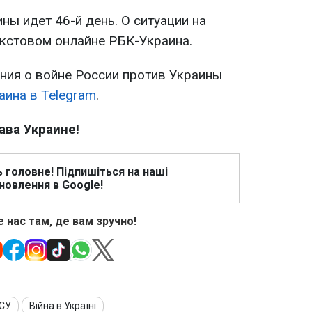
ны идет 46-й день. О ситуации на
текстовом онлайне РБК-Украина.
ия о войне России против Украины
аина в Telegram
.
ава Украине!
ь головне! Підпишіться на наші
новлення в Google!
 нас там, де вам зручно!
ЗСУ
Війна в Україні