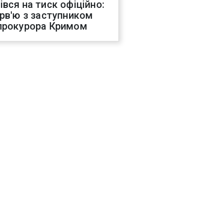
івся на тиск офіційно:
ерв'ю з заступником
прокурора Кримом