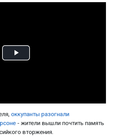
Play
Video
еля,
оккупанты разогнали
ерсоне
- жители вышли почтить память
сийкого вторжения.