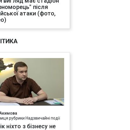
й вигляд має стадіон
рноморець" після
ійської атаки (фото,
ео)
ІТИКА
 Акимова
ниця рубрики Надзвичайні події
ік ніхто з бізнесу не