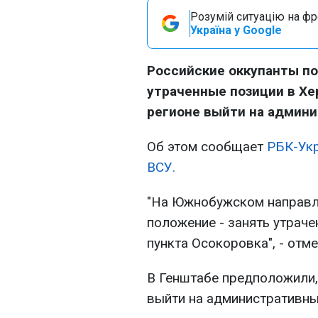
Розумій ситуацію на фро
Україна у Google
Российские оккупанты п
утраченные позиции в Хе
регионе выйти на админ
Об этом сообщает
РБК-Ук
ВСУ.
"На Южнобужском направле
положение - занять утраче
пункта Осокоровка", - отме
В Генштабе предположили,
выйти на административны