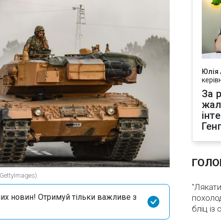
Юлія
керів
За р
жал
інт
Ген
ГОЛО
(GettyImages)
"Лякати
их новин! Отримуй тільки важливе з
похолод
бліц із