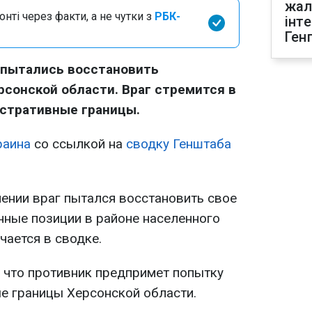
жал
нті через факти, а не чутки з
РБК-
інт
Ген
опытались восстановить
рсонской области. Враг стремится в
истративные границы.
раина
со ссылкой на
сводку Генштаба
нии враг пытался восстановить свое
нные позиции в районе населенного
чается в сводке.
 что противник предпримет попытку
е границы Херсонской области.