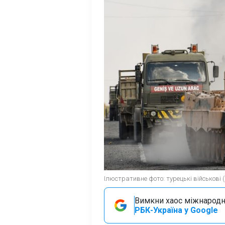
Ілюстративне фото: турецькі військові 
Вимкни хаос міжнародн
РБК-Україна у Google