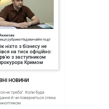
 Акимова
ниця рубрики Надзвичайні події
ік ніхто з бізнесу не
івся на тиск офіційно:
ерв'ю з заступником
прокурора Кримом
ВНІ НОВИНИ
ся не треба". Коли буде
ання й чи повернеться спека:
 синоптиком