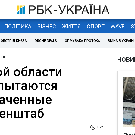
ПОЛІТИКА
БІЗНЕС
ЖИТТЯ
СПОРТ
WAVE
S
ОБСТРІЛ КИЄВА
DRONE DEALS
ОРМУЗЬКА ПРОТОКА
ВІЙНА В УКРАЇНІ
їні
НОВИ
ой области
пытаются
раченные
Генштаб
1 хв