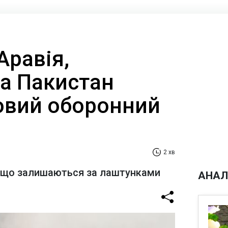
Аравія,
та Пакистан
овий оборонний
2 хв
и що залишаються за лаштунками
АНАЛ