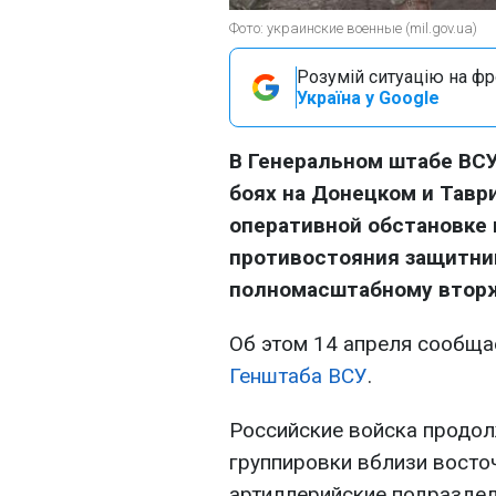
Фото: украинские военные (mil.gov.ua)
Розумій ситуацію на фро
Україна у Google
В Генеральном штабе ВС
боях на Донецком и Тавр
оперативной обстановке н
противостояния защитни
полномасштабному втор
Об этом 14 апреля сообщ
Генштаба ВСУ
.
Российские войска продо
группировки вблизи восто
артиллерийские подраздел