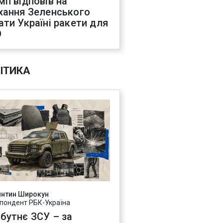
мп відповів на
хання Зеленського
ати Україні ракети для
О
ІТИКА
янтин Широкун
пондент РБК-Україна
бутнє ЗСУ – за