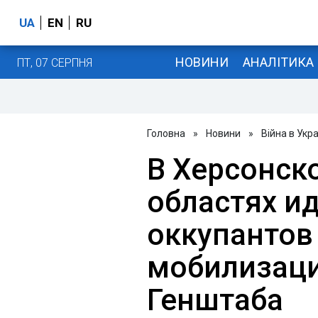
UA
EN
RU
НОВИНИ
АНАЛІТИКА
ПТ, 07 СЕРПНЯ
Головна
»
Новини
»
Війна в Укра
В Херсонск
областях ид
оккупантов
мобилизаци
Генштаба