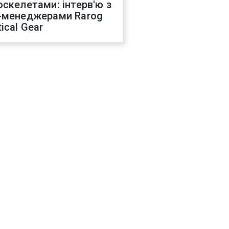
оскелетами: інтерв'ю з
-менеджерами Rarog
ical Gear