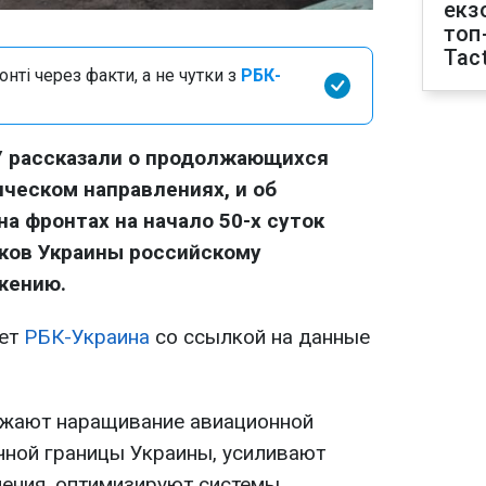
екз
топ
Tact
нті через факти, а не чутки з
РБК-
У рассказали о продолжающихся
ическом направлениях, и об
а фронтах на начало 50-х суток
ков Украины российскому
жению.
ает
РБК-Украина
со ссылкой на данные
лжают наращивание авиационной
чной границы Украины, усиливают
ения, оптимизируют системы