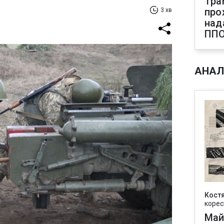
Тра
про
3 хв
над
ПП
АНАЛ
Кост
корес
Май