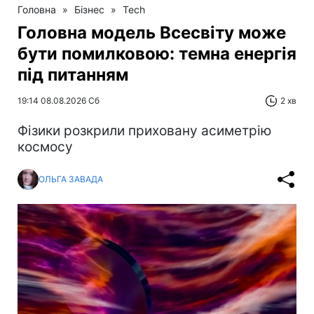
Головна
»
Бізнес
»
Tech
Головна модель Всесвіту може
бути помилковою: темна енергія
під питанням
19:14 08.08.2026 Сб
2 хв
Фізики розкрили приховану асиметрію
космосу
ОЛЬГА ЗАВАДА