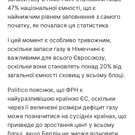
47% національної ємності, що є
найнижчим рівнем заповнення з самого
початку, як почалася ця статистика.
І цей момент є особливо тривожним,
оскільки запаси газу в Німеччині є
важливими для всього Євросоюзу,
оскільки вони становлять понад 20% від
загальної ємності сховищ у всьому блоці.
Politico пояснює, що ФРН є
найуразливішою країною ЄС, оскільки
через її величезні розміри дефіцит газу
може позначитися на сусідніх країнах, що
призведе до зростання цент у всьому
блоці, якщо Берлін не зможе відновити