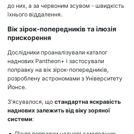
до них, а за червоним зсувом - швидкість
їхнього віддалення.
Вік зірок-попередників та ілюзія
прискорення
Дослідники проаналізували каталог
наднових Pantheon+ і застосували
поправку на вік зірок-попередників,
розроблену астрономами з Університету
Йонсе.
З'ясувалося, що
стандартна яскравість
наднових залежить від віку зоряної
системи
:
Після поправки наднові з молодших