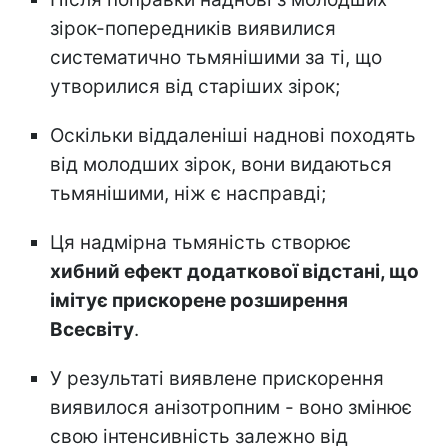
зірок-попередників виявилися
систематично тьмянішими за ті, що
утворилися від старіших зірок;
Оскільки віддаленіші наднові походять
від молодших зірок, вони видаються
тьмянішими, ніж є насправді;
Ця надмірна тьмяність створює
хибний ефект додаткової відстані, що
імітує прискорене розширення
Всесвіту
.
У результаті виявлене прискорення
виявилося анізотропним - воно змінює
свою інтенсивність залежно від