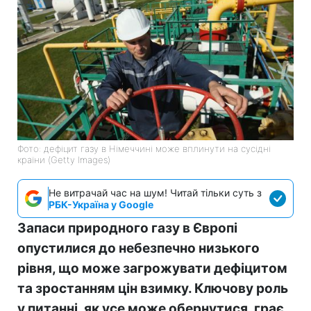
Фото: дефіцит газу в Німеччині може вплинути на сусідні
країни (Getty Images)
Не витрачай час на шум! Читай тільки суть з
РБК-Україна у Google
Запаси природного газу в Європі
опустилися до небезпечно низького
рівня, що може загрожувати дефіцитом
та зростанням цін взимку. Ключову роль
у питанні, як усе може обернутися, грає