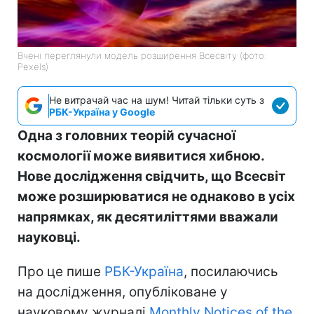
Вчені переглянули модель розширення Всесвіту (фото:
Pexels)
Не витрачай час на шум! Читай тільки суть з
РБК-Україна у Google
Одна з головних теорій сучасної
космології може виявитися хибною.
Нове дослідження свідчить, що Всесвіт
може розширюватися не однаково в усіх
напрямках, як десятиліттями вважали
науковці.
Про це пише
РБК-Україна
, посилаючись
на дослідження, опубліковане у
науковому журналі
Monthly Notices of the