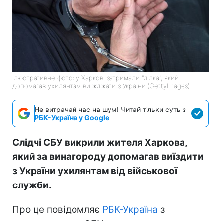
Ілюстративне фото: у Харкові затримали "ділка", який
допомагав ухилянтам виїжджати з України (GettyImagеs)
Не витрачай час на шум! Читай тільки суть з
РБК-Україна у Google
Слідчі СБУ викрили жителя Харкова,
який за винагороду допомагав виїздити
з України ухилянтам від військової
служби.
Про це повідомляє
РБК-Україна
з