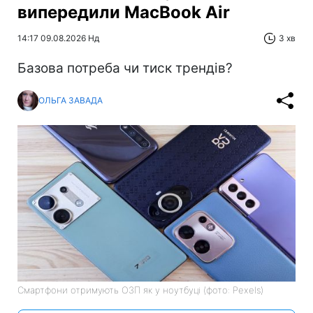
випередили MacBook Air
14:17 09.08.2026 Нд
3 хв
Базова потреба чи тиск трендів?
ОЛЬГА ЗАВАДА
Смартфони отримують ОЗП як у ноутбуці (фото: Pexels)