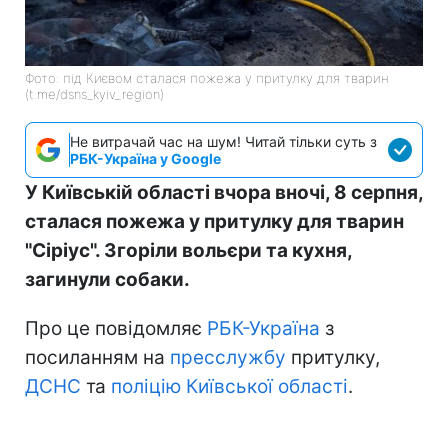
Фото: під Києвом сталася пожежа у притулку для тварин
(t.me/dsns_kyiv_region)
Не витрачай час на шум! Читай тільки суть з
РБК-Україна у Google
У Київській області вчора вночі, 8 серпня,
сталася пожежа у притулку для тварин
"Сіріус". Згоріли вольєри та кухня,
загинули собаки.
Про це повідомляє
РБК-Україна
з
посиланням на
пресслужбу
притулку,
ДСНС
та
поліцію Київської області
.