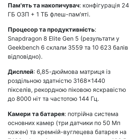
Пам'ять та накопичувач
: конфігурація 24
ГБ ОЗП + 1 ТБ флеш-пам'яті.
Процесор та продуктивність
:
Snapdragon 8 Elite Gen 5 (результати у
Geekbench 6 склали 3559 та 10 623 балів
відповідно).
Дисплей
: 6,85-дюймова матриця із
роздільною здатністю 3168×1440
пікселів, рекордною піковою яскравістю
до 8000 ніт та частотою 144 Гц.
Камери та батарея
: потрійна система
основних камер (три датчики по 50 Мп
кожен) та кремній-вуглецева батарея на