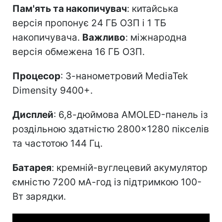
Пам'ять та накопичувач
: китайська
версія пропонує 24 ГБ ОЗП і 1 ТБ
накопичувача.
Важливо
: міжнародна
версія обмежена 16 ГБ ОЗП.
Процесор
: 3-нанометровий MediaTek
Dimensity 9400+.
Дисплей
: 6,8-дюймова AMOLED-панель із
роздільною здатністю 2800×1280 пікселів
та частотою 144 Гц.
Батарея
: кремній-вуглецевий акумулятор
ємністю 7200 мА-год із підтримкою 100-
Вт зарядки.