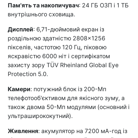
Пам'ять та накопичувач
: 24 ГБ ОЗП і 1 ТБ
внутрішнього сховища.
Дисплей
: 6,71-дюймовий екран із
роздільною здатністю 2808×1256
пікселів, частотою 120 Гц, піковою
яскравістю 6000 ніт і сертифікатом
захисту зору TÜV Rheinland Global Eye
Protection 5.0.
Камери
: потужний блок із 200-Мп
телефотооб'єктивом для якісного зуму, а
також двома 50-Мп модулями (основний і
ультраширококутний).
Живлення
: акумулятор на 7200 мА-год із