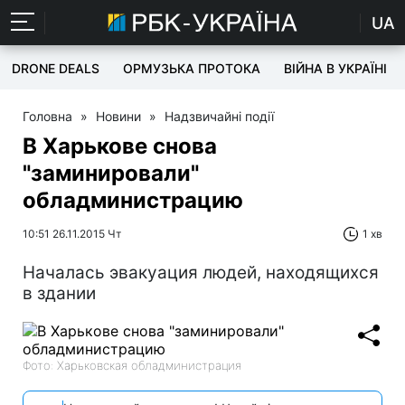
UA
DRONE DEALS
ОРМУЗЬКА ПРОТОКА
ВІЙНА В УКРАЇНІ
Головна
»
Новини
»
Надзвичайні події
В Харькове снова
"заминировали"
обладминистрацию
10:51 26.11.2015 Чт
1 хв
Началась эвакуация людей, находящихся
в здании
Фото: Харьковская обладминистрация