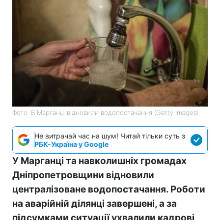
Фото: В Марганці відновили водопостачання (Getty Images)
Не витрачай час на шум! Читай тільки суть з
РБК-Україна у Google
У Марганці та навколишніх громадах
Дніпропетровщини відновили
централізоване водопостачання. Роботи
на аварійній ділянці завершені, а за
підсумками ситуації ухвалили кадрові