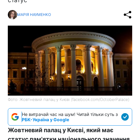
статус
МАРІЯ НАУМЕНКО
Фото: Жовтневий палац у Києві (facebook.com/OctoberPalace)
Не витрачай час на шум! Читай тільки суть з
РБК-Україна у Google
Жовтневий палац у Києві, який має
статус пам'ятки національного значення,