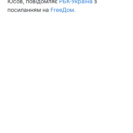
Юсов, повідомляє
РБК-Україна
з
посиланням на
FreeДом.