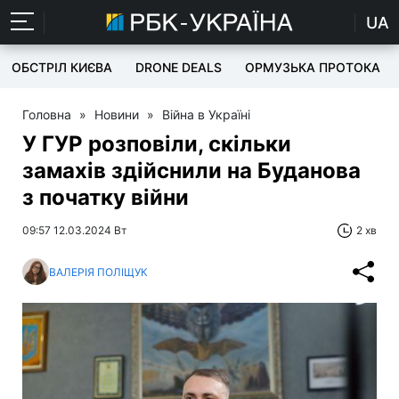
UA
ОБСТРІЛ КИЄВА
DRONE DEALS
ОРМУЗЬКА ПРОТОКА
Головна
»
Новини
»
Війна в Україні
У ГУР розповіли, скільки
замахів здійснили на Буданова
з початку війни
09:57 12.03.2024 Вт
2 хв
ВАЛЕРІЯ ПОЛІЩУК