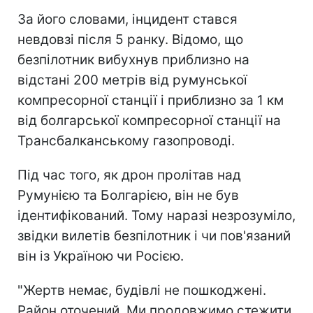
За його словами, інцидент стався
невдовзі після 5 ранку. Відомо, що
безпілотник вибухнув приблизно на
відстані 200 метрів від румунської
компресорної станції і приблизно за 1 км
від болгарської компресорної станції на
Трансбалканському газопроводі.
Під час того, як дрон пролітав над
Румунією та Болгарією, він не був
ідентифікований. Тому наразі незрозуміло,
звідки вилетів безпілотник і чи пов'язаний
він із Україною чи Росією.
"Жертв немає, будівлі не пошкоджені.
Район оточений. Ми продовжимо стежити