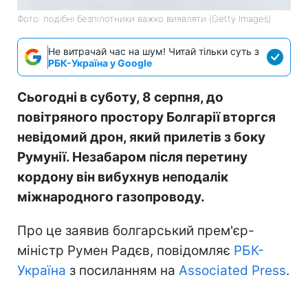
Фото: подібні безпілотники важко виявляти (Getty Images)
Не витрачай час на шум! Читай тільки суть з
РБК-Україна у Google
Сьогодні в суботу, 8 серпня, до
повітряного простору Болгарії вторгся
невідомий дрон, який прилетів з боку
Румунії. Незабаром після перетину
кордону він вибухнув неподалік
міжнародного газопроводу.
Про це заявив болгарський прем'єр-
міністр Румен Радєв, повідомляє
РБК-
Україна
з посиланням на
Associated Press
.