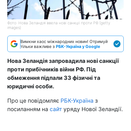
Фото: Нова Зеландія ввела нові санкції проти РФ (getty
images)
Вимкни хаос міжнародних новин! Отримуй
тільки важливе з
РБК-Україна у Google
Нова Зеландія запровадила нові санкції
проти прибічників війни РФ. Під
обмеження підпали 33 фізичні та
юридичні особи.
Про це повідомляє
РБК-Україна
з
посиланням на
сайт
уряду Нової Зеландії.