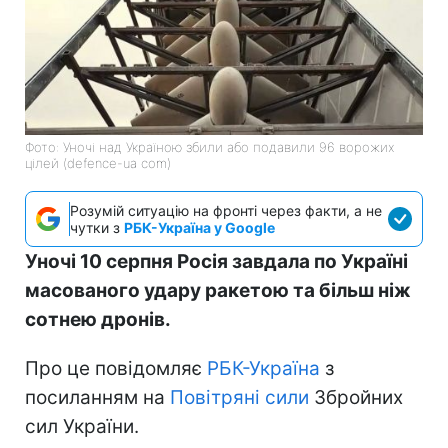
Фото: Уночі над Україною збили або подавили 96 ворожих
цілей (defence-ua com)
Розумій ситуацію на фронті через факти, а не
чутки з
РБК-Україна у Google
Уночі 10 серпня Росія завдала по Україні
масованого удару ракетою та більш ніж
сотнею дронів.
Про це повідомляє
РБК-Україна
з
посиланням на
Повітряні сили
Збройних
сил України.