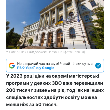
У яких вишах найдорожче навчання (фото: lpnu.ua)
Не витрачай час на шум! Читай тільки суть з
РБК-Україна у Google
У 2026 році ціни на окремі магістерські
програми у деяких ЗВО вже перевищили
200 тисяч гривень на рік, тоді як на інших
спеціальностях здобути освіту можна
менш ніж за 50 тисяч.