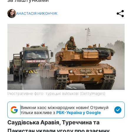
АНАСТАСІЯ НИКОНЧУК
Ілюстративне фото: турецькі військові (GettyImages)
Вимкни хаос міжнародних новин! Отримуй
тільки важливе з
РБК-Україна у Google
Саудівська Аравія, Туреччина та
Пакистан уклали угоду про взаємну