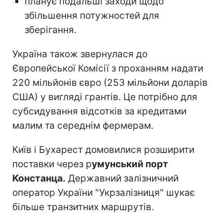
планує подальші заходи щодо
збільшення потужностей для
зберігання.
Україна також звернулася до
Європейської Комісії з проханням надати
220 мільйонів євро (253 мільйони доларів
США) у вигляді грантів. Це потрібно для
субсидування відсотків за кредитами
малим та середнім фермерам.
Київ і Бухарест домовилися розширити
поставки через р
умунський порт
Констанца.
Державний залізничний
оператор України "Укрзалізниця" шукає
більше транзитних маршрутів.