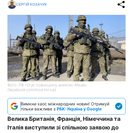
СЕРГІЙ КОЗАЧУК
Фото: РФ готує повноцінну анексію Абхазії
(facebook.com/mod.mil.rus)
Вимкни хаос міжнародних новин! Отримуй
тільки важливе з
РБК-Україна у Google
Велика Британія, Франція, Німеччина та
Італія виступили зі спільною заявою до