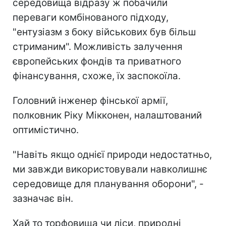
середовища відразу ж побачили
переваги комбінованого підходу,
"ентузіазм з боку військових був більш
стриманим". Можливість залучення
європейських фондів та приватного
фінансування, схоже, їх заспокоїла.
Головний інженер фінської армії,
полковник Ріку Мікконен, налаштований
оптимістично.
"Навіть якщо однієї природи недостатньо,
ми завжди використовували навколишнє
середовище для планування оборони", -
зазначає він.
Хай то торфовища чи ліси, природні