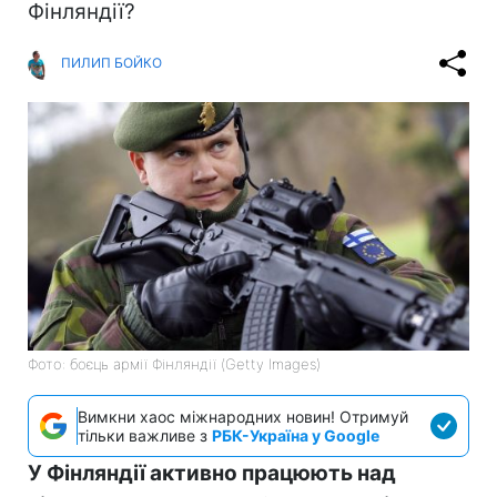
Фінляндії?
ПИЛИП БОЙКО
Фото: боєць армії Фінляндії (Getty Images)
Вимкни хаос міжнародних новин! Отримуй
тільки важливе з
РБК-Україна у Google
У Фінляндії активно працюють над