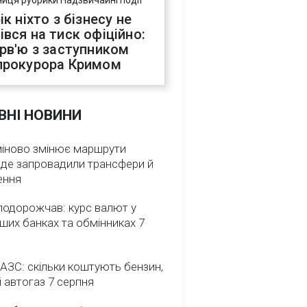
ниця рубрики Надзвичайні події
ік ніхто з бізнесу не
івся на тиск офіційно:
ерв'ю з заступником
прокурора Кримом
ВНІ НОВИНИ
міново змінює маршрути
: де запровадили трансфери й
ення
подорожчав: курс валют у
ших банках та обмінниках 7
 АЗС: скільки коштують бензин,
і автогаз 7 серпня