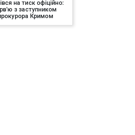
івся на тиск офіційно:
ерв'ю з заступником
прокурора Кримом