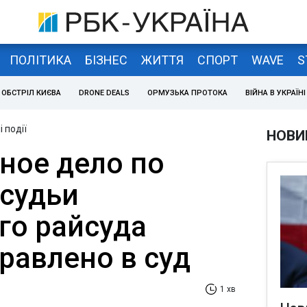
ПОЛІТИКА
БІЗНЕС
ЖИТТЯ
СПОРТ
WAVE
S
ОБСТРІЛ КИЄВА
DRONE DEALS
ОРМУЗЬКА ПРОТОКА
ВІЙНА В УКРАЇНІ
 події
НОВИ
ное дело по
судьи
го райсуда
равлено в суд
1 хв