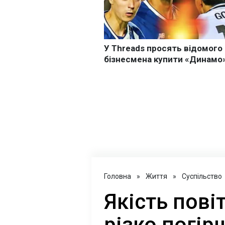
Головна
»
Життя
»
Суспільство
Якість пові
різко погір