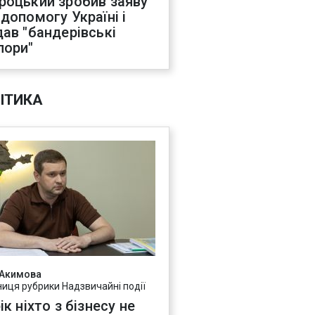
роцький зробив заяву
 допомогу Україні і
дав "бандерівські
пори"
ІТИКА
 Акимова
ниця рубрики Надзвичайні події
ік ніхто з бізнесу не