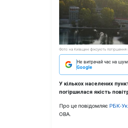
Фото: на Київщині фіксують погіршення я
Не витрачай час на шум!
Google
У кількох населених пунк
погіршилася якість повіт
Про це повідомляє
РБК-Ук
ОВА.