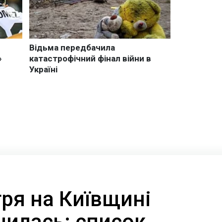
тря на Київщині
шилась: список