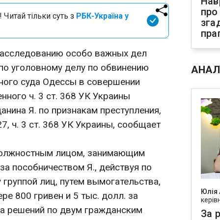
Нав
про
 Читай тільки суть з
РБК-Україна у
зга
пра
расследованию особо важных дел
по уголовному делу по обвинению
АНАЛ
ного суда Одессы в совершении
нного ч. 3 ст. 368 УК Украины
данина Я. по признакам преступления,
27, ч. 3 ст. 368 УК Украины, сообщает
 должностным лицом, занимающим
за пособничеством Я., действуя по
группой лиц, путем вымогательства,
Юлія
ре 800 гривен и 5 тыс. долл. за
керів
ца решений по двум гражданским
За р