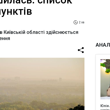
унктів
2 хв
в Київській області здійснюється
ення
АНАЛ
Юлія