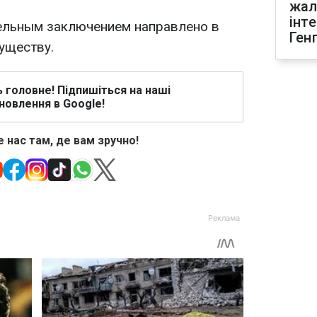
жал
інт
ельным заключением направлено в
Ген
уществу.
ь головне! Підпишіться на наші
новлення в Google!
 нас там, де вам зручно!