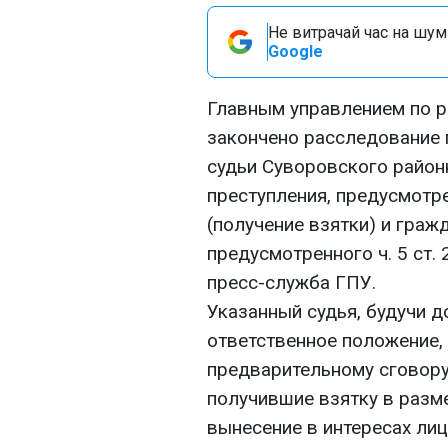
Не витрачай час на шум!
Google
Главным управлением по 
закончено расследование 
судьи Суворовского район
преступления, предусмотре
(получение взятки) и граж
предусмотренного ч. 5 ст. 
пресс-служба ГПУ.
Указанный судья, будучи
ответственное положение, 
предварительному сговору 
получившие взятку в разме
вынесение в интересах ли