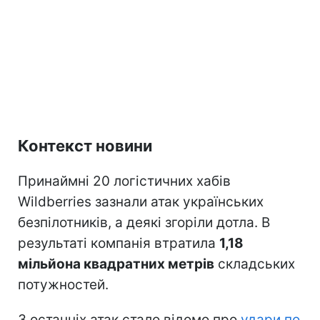
Контекст новини
Принаймні 20 логістичних хабів
Wildberries зазнали атак українських
безпілотників, а деякі згоріли дотла. В
результаті компанія втратила
1,18
мільйона квадратних метрів
складських
потужностей.
З останніх атак стало відомо про
удари по