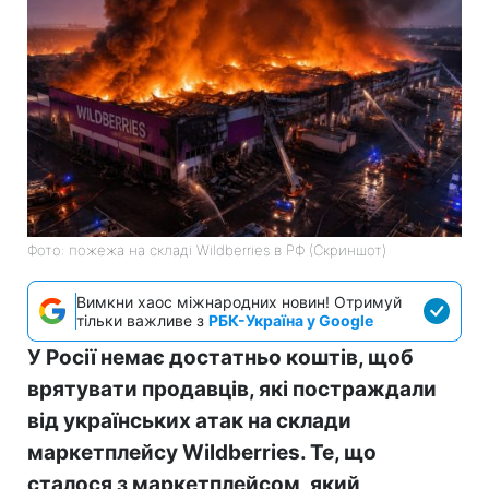
Фото: пожежа на складі Wildberries в РФ (Скриншот)
Вимкни хаос міжнародних новин! Отримуй
тільки важливе з
РБК-Україна у Google
У Росії немає достатньо коштів, щоб
врятувати продавців, які постраждали
від українських атак на склади
маркетплейсу Wildberries. Те, що
сталося з маркетплейсом, який