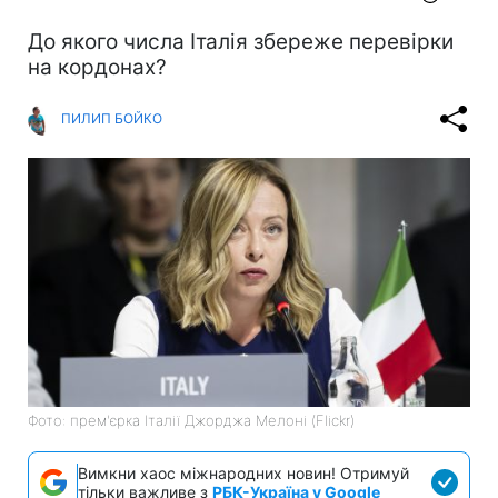
До якого числа Італія збереже перевірки
на кордонах?
ПИЛИП БОЙКО
Фото: прем'єрка Італії Джорджа Мелоні (Flickr)
Вимкни хаос міжнародних новин! Отримуй
тільки важливе з
РБК-Україна у Google