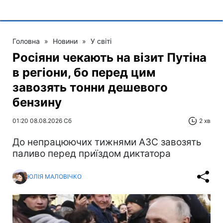
Головна
»
Новини
»
У світі
Росіяни чекають на візит Путіна
в регіони, бо перед цим
завозять тонни дешевого
бензину
01:20 08.08.2026 Сб
2 хв
До непрацюючих тижнями АЗС завозять
паливо перед приїздом диктатора
ЮЛІЯ МАЛОВІЧКО