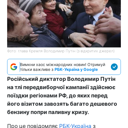
Фото: глава Кремля Володимир Путін (з відкритих джерел)
Вимкни хаос міжнародних новин! Отримуй
тільки важливе з
РБК-Україна у Google
Російський диктатор Володимир Путін
на тлі передвиборчої кампанії здійснює
поїздки регіонами РФ, до яких перед
його візитом завозять багато дешевого
бензину попри паливну кризу.
Про це повідомляє
РБК-Україна
з