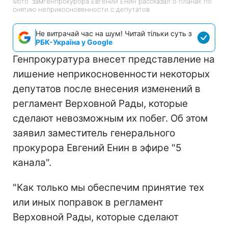
Фото: замгенпрокурора Евгений Енин рассказал о планах по
снятию неприкосновенности с депутатов
Не витрачай час на шум! Читай тільки суть з
РБК-Україна у Google
Генпрокуратура внесет представление на
лишение неприкосновенности некоторых
депутатов после внесения изменений в
регламент Верховной Рады, которые
сделают невозможным их побег. Об этом
заявил заместитель генерального
прокурора Евгений Енин в эфире "5
канала".
"Как только мы обеспечим принятие тех
или иных поправок в регламент
Верховной Рады, которые сделают