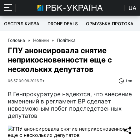
UA
ОБСТРІЛ КИЄВА
DRONE DEALS
ОРМУЗЬКА ПРОТОКА
Головна
»
Новини
»
Політика
ГПУ анонсировала снятие
неприкосновенности еще с
нескольких депутатов
06:57 09.09.2016 Пт
1 хв
В Генпрокуратуре надеются, что внесение
изменений в регламент ВР сделает
невозможным побег подследственных
депутатов