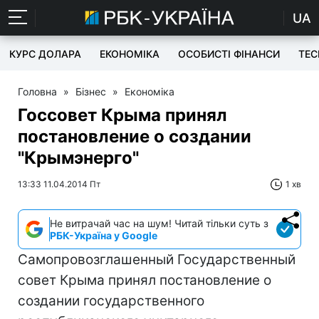
UA
КУРС ДОЛАРА
ЕКОНОМІКА
ОСОБИСТІ ФІНАНСИ
TEC
Головна
»
Бізнес
»
Економіка
Госсовет Крыма принял
постановление о создании
"Крымэнерго"
13:33 11.04.2014 Пт
1 хв
Не витрачай час на шум! Читай тільки суть з
РБК-Україна у Google
Самопровозглашенный Государственный
совет Крыма принял постановление о
создании государственного