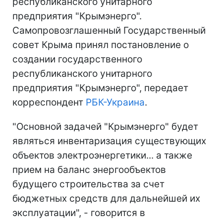
республиканского унитарного
предприятия "Крымэнерго".
Самопровозглашенный Государственный
совет Крыма принял постановление о
создании государственного
республиканского унитарного
предприятия "Крымэнерго", передает
корреспондент
РБК-Украина
.
"Основной задачей "Крымэнерго" будет
являться инвентаризация существующих
объектов электроэнергетики... а также
прием на баланс энергообъектов
будущего строительства за счет
бюджетных средств для дальнейшей их
эксплуатации", - говорится в