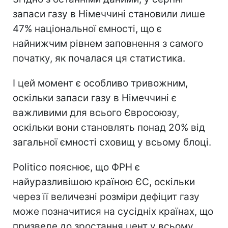
запаси газу в Німеччині становили лише
47% національної ємності, що є
найнижчим рівнем заповнення з самого
початку, як почалася ця статистика.
І цей момент є особливо тривожним,
оскільки запаси газу в Німеччині є
важливими для всього Євросоюзу,
оскільки вони становлять понад 20% від
загальної ємності сховищ у всьому блоці.
Politico пояснює, що ФРН є
найуразливішою країною ЄС, оскільки
через її величезні розміри дефіцит газу
може позначитися на сусідніх країнах, що
призведе до зростання цент у всьому