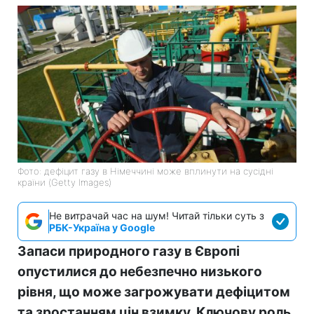
Фото: дефіцит газу в Німеччині може вплинути на сусідні
країни (Getty Images)
Не витрачай час на шум! Читай тільки суть з
РБК-Україна у Google
Запаси природного газу в Європі
опустилися до небезпечно низького
рівня, що може загрожувати дефіцитом
та зростанням цін взимку. Ключову роль