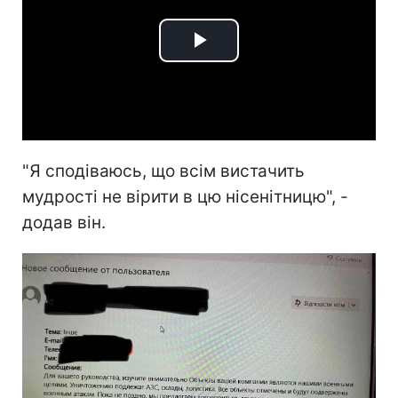
Play
Video
"Я сподіваюсь, що всім вистачить
мудрості не вірити в цю нісенітницю", -
додав він.