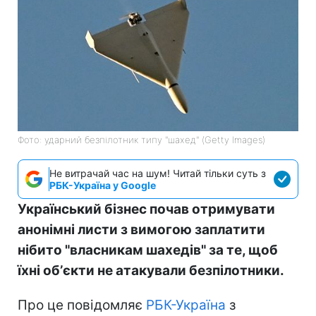
Фото: ударний безпілотник типу "шахед" (Getty Images)
Не витрачай час на шум! Читай тільки суть з
РБК-Україна у Google
Український бізнес почав отримувати
анонімні листи з вимогою заплатити
нібито "власникам шахедів" за те, щоб
їхні обʼєкти не атакували безпілотники.
Про це повідомляє
РБК-Україна
з