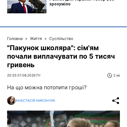
Головна
»
Життя
»
Суспільство
"Пакунок школяра": сім'ям
почали виплачувати по 5 тисяч
гривень
20:35 07.08.2026 Пт
2 хв
На що можна потопити гроші?
АНАСТАСІЯ НИКОНЧУК