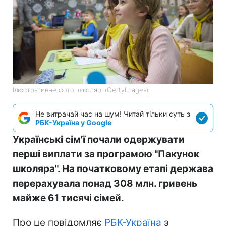
Ілюстративне фото: школярі (GettyImages)
Не витрачай час на шум! Читай тільки суть з
РБК-Україна у Google
Українські сім'ї почали одержувати
перші виплати за програмою "Пакунок
школяра". На початковому етапі держава
перерахувала понад 308 млн. гривень
майже 61 тисячі сімей.
Про це повідомляє
РБК-Україна
з