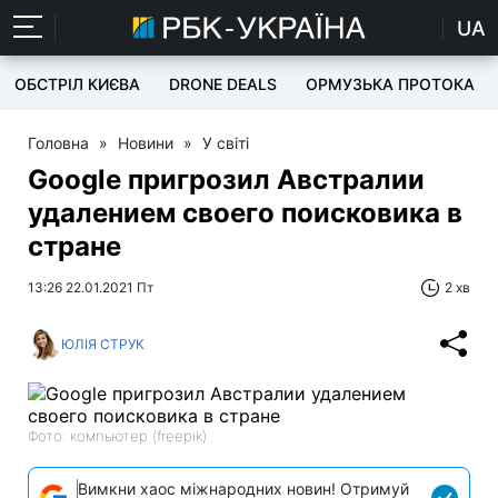
UA
ОБСТРІЛ КИЄВА
DRONE DEALS
ОРМУЗЬКА ПРОТОКА
Головна
»
Новини
»
У світі
Google пригрозил Австралии
удалением своего поисковика в
стране
13:26 22.01.2021 Пт
2 хв
ЮЛІЯ СТРУК
Фото: компьютер (freepik)
Вимкни хаос міжнародних новин! Отримуй