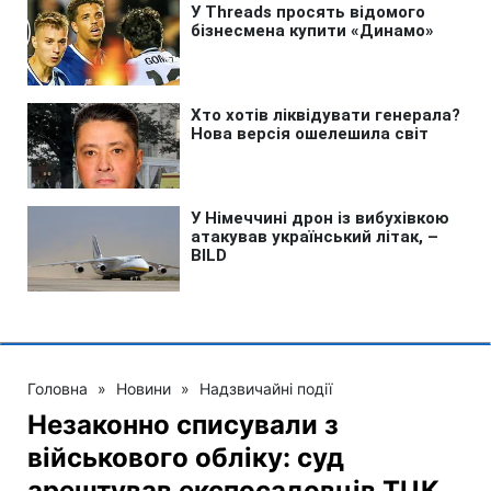
Головна
»
Новини
»
Надзвичайні події
Незаконно списували з
військового обліку: суд
арештував експосадовців ТЦК