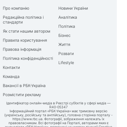
Про компанію
Новини України
Редакційна політика і
Аналітика
стандарти
Політика
Як стати нашим автором
Бізнес
Правила користування
Життя
Правова інформація
Розваги
Політика конфіденційності
Lifestyle
Контакти
Команда
Вакансії в РБК-Україна
Розмістити рекламу
Ідентифікатор онлайн-медіа в Реєстрі суб’єктів у сфері медіа —
R40-05347
Інформаційний портал «РБК-Україна» має тримовну версію
(українську, російську та англійську), головна сторінка порталу -
https://www.rbc.ua
. Фотографії, зображення належать їх
правовласникам. Всі фотографії на Порталі, авторами яких є
журналісти «РБК-Україна», розміщені на умовах ліцензії Creative